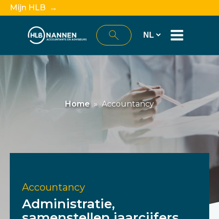
Mijn HLB →
Home
»
Accountancy
Accountancy
Administratie,
samenstellen jaarcijfers