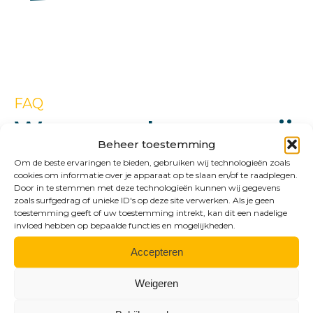
FAQ
Waarmee kunnen wij
Beheer toestemming
u ondersteunen?
Om de beste ervaringen te bieden, gebruiken wij technologieën zoals
cookies om informatie over je apparaat op te slaan en/of te raadplegen.
Door in te stemmen met deze technologieën kunnen wij gegevens
zoals surfgedrag of unieke ID's op deze site verwerken. Als je geen
toestemming geeft of uw toestemming intrekt, kan dit een nadelige
→
Voor welke datum moet ik de jaarrekening
invloed hebben op bepaalde functies en mogelijkheden.
van mijn bv deponeren bij de Kamer van
Accepteren
Koophandel?
Weigeren