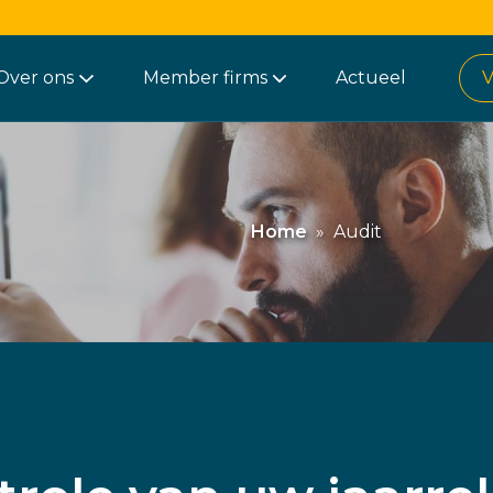
Over ons
Member firms
Actueel
V
Home
»
Audit