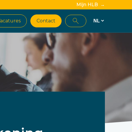
Mijn HLB →
acatures
Contact