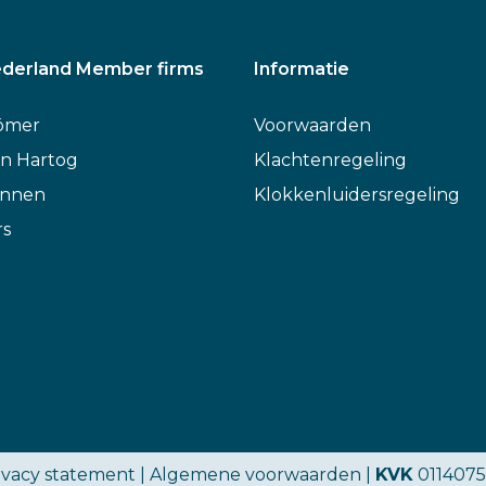
derland Member firms
Informatie
ömer
Voorwaarden
n Hartog
Klachtenregeling
annen
Klokkenluidersregeling
rs
ivacy statement
|
Algemene voorwaarden
|
KVK
0114075