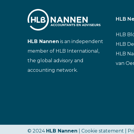
HLB Ne
HLB Bl
HLB Nannen
is an independent
HLB De
member of HLB International,
HLB N
the global advisory and
van Oe
accounting network.
© 2024
HLB Nannen
| Cookie statement |
Pr