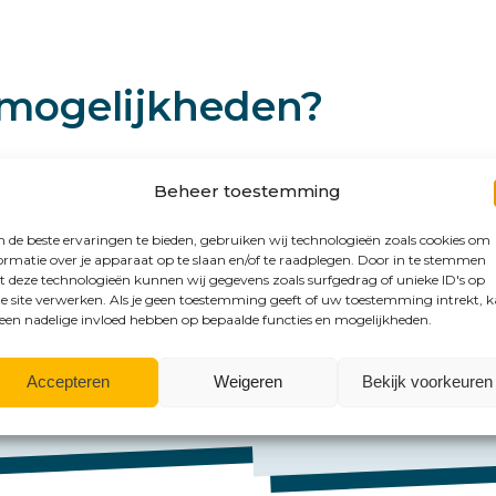
mogelijkheden?
Beheer toestemming
de beste ervaringen te bieden, gebruiken wij technologieën zoals cookies om
ormatie over je apparaat op te slaan en/of te raadplegen. Door in te stemmen
 deze technologieën kunnen wij gegevens zoals surfgedrag of unieke ID's op
e site verwerken. Als je geen toestemming geeft of uw toestemming intrekt, 
 een nadelige invloed hebben op bepaalde functies en mogelijkheden.
Mail ons
Accepteren
Weigeren
Bekijk voorkeuren
Dennis Akkerman:
d.a