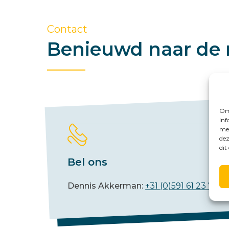
Contact
Benieuwd naar de 
Om 
inf
met
dez
dit
Bel ons
Dennis Akkerman:
+31 (0)591 61 23 77