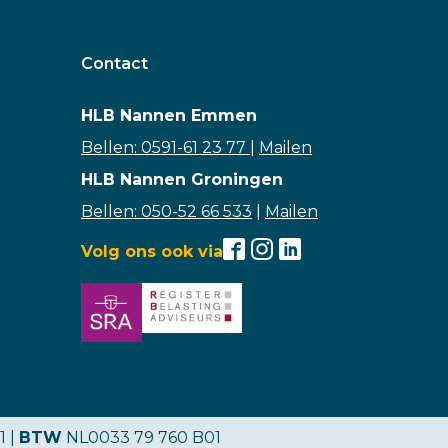
Contact
HLB Nannen Emmen
Bellen: 0591-61 23 77
|
Mailen
HLB Nannen Groningen
Bellen: 050-52 66 533
|
Mailen
Volg ons ook via
1 |
BTW
NL0033 79 760 B01