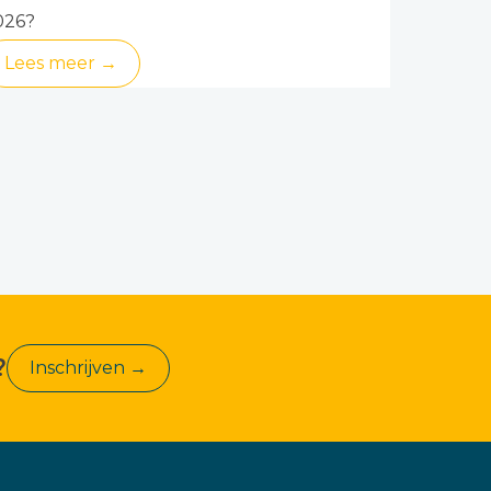
026?
Lees meer →
?
Inschrijven →