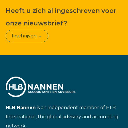
Heeft u zich al ingeschreven voor
onze nieuwsbrief?
Inschrijven →
HLB Nannen
is an independent member of HLB
International, the global advisory and accounting
network.