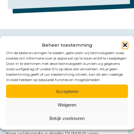
Beheer toestemming
Om de beste ervaringen te bieden, gebruiken wij technologieën zoals
Andere artikelen
cookies om informatie over je apparaat op te slaan en/of te raadplegen.
Door in te stemmen met deze technologieën kunnen wij gegevens
zoals surfgedrag of unieke ID's op deze site verwerken. Als je geen
toestemming geeft of uw toestemming intrekt, kan dit een nadelige
invloed hebben op bepaalde functies en mogelijkheden.
Accepteren
Weigeren
Bekijk voorkeuren
Nog voldoende subsidie DUMAVA voor