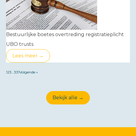
Bestuurlijke boetes overtreding registratieplicht
UBO trusts
Lees meer →
1
2
3
…
331
Volgende »
Bekijk alle →