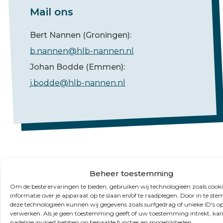
Mail ons
Bert Nannen (Groningen):
b.nannen@hlb-nannen.nl
Johan Bodde (Emmen):
j.bodde@hlb-nannen.nl
Beheer toestemming
Om de beste ervaringen te bieden, gebruiken wij technologieën zoals cook
informatie over je apparaat op te slaan en/of te raadplegen. Door in te s
FAQ
deze technologieën kunnen wij gegevens zoals surfgedrag of unieke ID's op
verwerken. Als je geen toestemming geeft of uw toestemming intrekt, kan
nadelige invloed hebben op bepaalde functies en mogelijkheden.