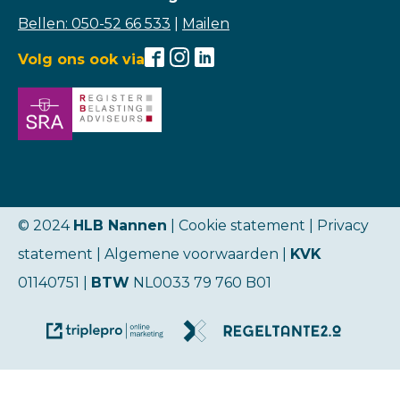
Bellen: 050-52 66 533
|
Mailen
Volg ons ook via
© 2024
HLB Nannen
| Cookie statement |
Privacy
statement
|
Algemene voorwaarden
|
KVK
01140751 |
BTW
NL0033 79 760 B01