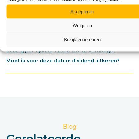
Waarmee kunnen wij
u ondersteunen?
Accepteren
Weigeren
→
Bekijk voorkeuren
Klopt het dat het tarief op aanmerkelijk
belang per 1 januari 2020 wordt verhoogd?
Moet ik voor deze datum dividend uitkeren?
Blog
Gerelateerde