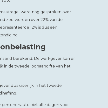
nauto.
 maatregel werd nog gesproken over
end zou worden over 22% van de
gepresenteerde 12% is dus een
kondiging.
loonbelasting
maand berekend. De werkgever kan er
ijk in de tweede loonaangifte van het
ever dus uiterlijk in het tweede
dheffing.
 personenauto niet alle dagen voor