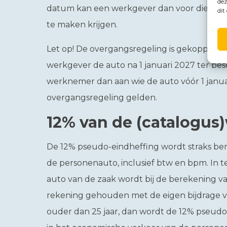
dez
datum kan een werkgever dan voor die per
dit
te maken krijgen.
Let op!
De overgangsregeling is gekoppeld a
werkgever de auto na 1 januari 2027 ter bes
werknemer dan aan wie de auto vóór 1 januari
overgangsregeling gelden.
12% van de (catalogus
De 12% pseudo-eindheffing wordt straks be
de personenauto, inclusief btw en bpm. In te
auto van de zaak wordt bij de berekening 
rekening gehouden met de eigen bijdrage 
ouder dan 25 jaar, dan wordt de 12% pseud