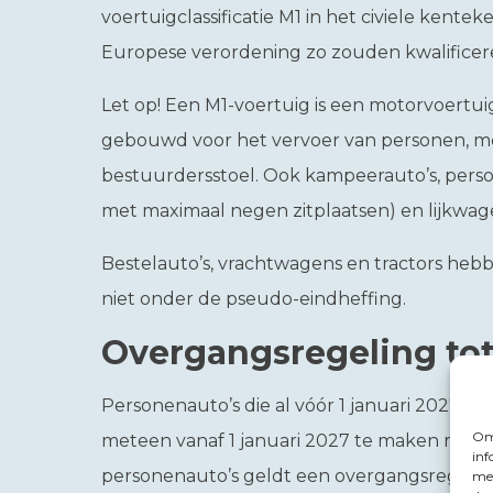
voertuigclassificatie M1 in het civiele kente
Europese verordening zo zouden kwalificer
Let op!
Een M1-voertuig is een motorvoertui
gebouwd voor het vervoer van personen, me
bestuurdersstoel. Ook kampeerauto’s, perso
met maximaal negen zitplaatsen) en lijkwage
Bestelauto’s, vrachtwagens en tractors hebb
niet onder de pseudo-eindheffing.
Overgangsregeling tot
Personenauto’s die al vóór 1 januari 2027 ter 
Om 
meteen vanaf 1 januari 2027 te maken met 
inf
personenauto’s geldt een overgangsregeling
met