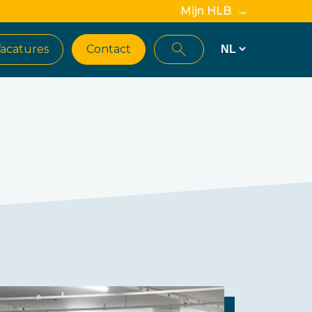
Mijn HLB →
acatures
Contact