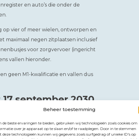
kenregister en auto’s die onder de
en.
g op vier of meer wielen, ontworpen en
t maximaal negen zitplaatsen inclusief
nenbusjes voor zorgvervoer (ingericht
ns vallen hieronder.
en geen M1-kwalificatie en vallen dus
 17 september 2030
Beheer toestemming
beschikking zijn gesteld, krijgen niet
de beste ervaringen te bieden, gebruiken wij technologieën zoals cookies om
de pseudo-eindheffing. Voor deze
ormatie over je apparaat op te slaan en/of te raadplegen. Door in te stemmen
 tot 17 september 2030. Pas vanaf die
 deze technologieën kunnen wij gegevens zoals surfgedrag of unieke ID's op