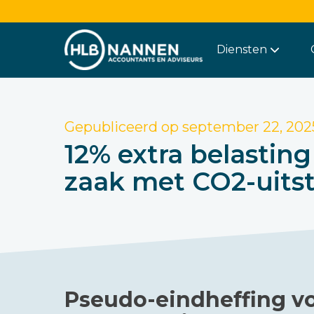
Diensten
Gepubliceerd op
september 22, 202
12% extra belastin
zaak met CO2-uits
Pseudo-eindheffing v