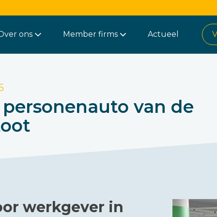
Over ons
Member firms
Actueel
V
5
g personenauto van de
toot
oor werkgever in