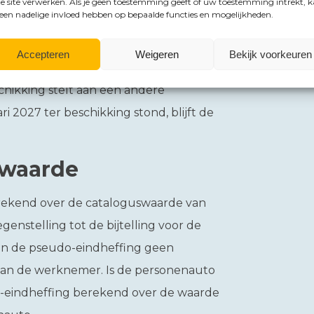
e site verwerken. Als je geen toestemming geeft of uw toestemming intrekt, 
sonenauto met de pseudo-eindheffing
 een nadelige invloed hebben op bepaalde functies en mogelijkheden.
Accepteren
Weigeren
Bekijk voorkeuren
an de personenauto. Dus ook als een
chikking stelt aan een andere
 2027 ter beschikking stond, blijft de
)waarde
rekend over de cataloguswaarde van
genstelling tot de bijtelling voor de
van de pseudo-eindheffing geen
van de werknemer. Is de personenauto
o-eindheffing berekend over de waarde