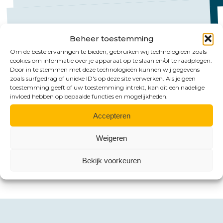
Beheer toestemming
Om de beste ervaringen te bieden, gebruiken wij technologieën zoals
cookies om informatie over je apparaat op te slaan en/of te raadplegen.
Mail ons
Door in te stemmen met deze technologieën kunnen wij gegevens
zoals surfgedrag of unieke ID's op deze site verwerken. Als je geen
Emmen:
toestemming geeft of uw toestemming intrekt, kan dit een nadelige
invloed hebben op bepaalde functies en mogelijkheden.
emmen@hlb-nannen.nl
Accepteren
Groningen:
groningen@hlb-nannen.nl
Weigeren
Bekijk voorkeuren