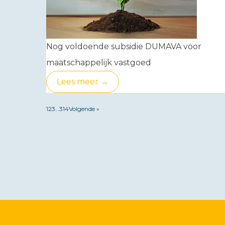
Nog voldoende subsidie DUMAVA voor
maatschappelijk vastgoed
Lees meer →
1
2
3
…
314
Volgende »