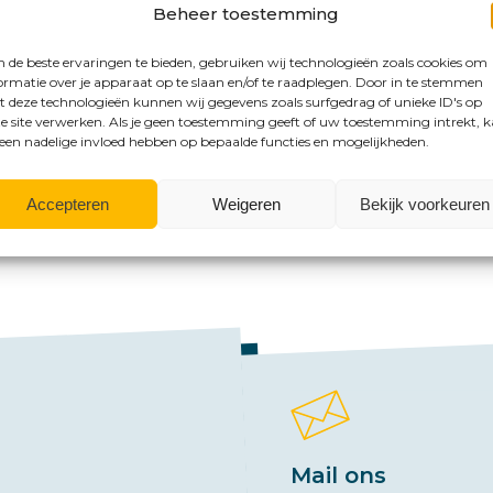
Beheer toestemming
de beste ervaringen te bieden, gebruiken wij technologieën zoals cookies om
ormatie over je apparaat op te slaan en/of te raadplegen. Door in te stemmen
 deze technologieën kunnen wij gegevens zoals surfgedrag of unieke ID's op
e site verwerken. Als je geen toestemming geeft of uw toestemming intrekt, 
 een nadelige invloed hebben op bepaalde functies en mogelijkheden.
Accepteren
Weigeren
Bekijk voorkeuren
mogelijkheden?
Mail ons