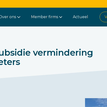
Over ons
Member firms
Actueel
V
ubsidie vermindering
eters