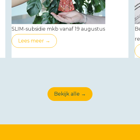
SLIM-subsidie mkb vanaf 19 augustus
Be
re
Lees meer →
Bekijk alle →