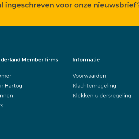
 al ingeschreven voor onze nieuwsbrief
derland Member firms
Informatie
ömer
Voorwaarden
n Hartog
Klachtenregeling
annen
Klokkenluidersregeling
rs