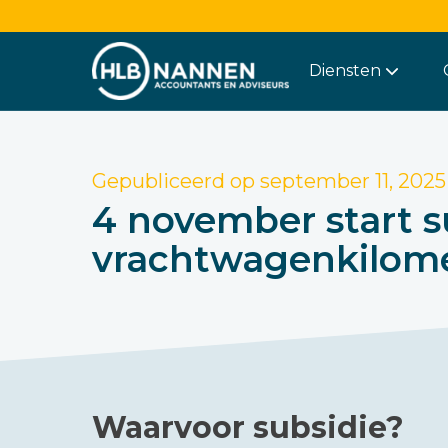
Diensten
Gepubliceerd op
september 11, 2025
4 november start s
vrachtwagenkilom
Waarvoor subsidie?