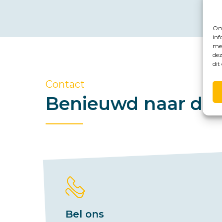
Om 
inf
met
dez
dit
Contact
Benieuwd naar de 
Bel ons