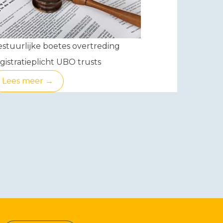
stuurlijke boetes overtreding
gistratieplicht UBO trusts
Lees meer →