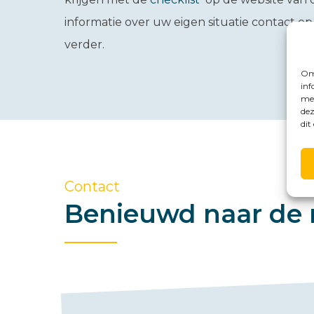
informatie over uw eigen situatie contact op
verder.
Om 
inf
met
dez
dit
Contact
Benieuwd naar de 