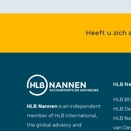
Heeft u zich
HLB Ne
HLB Bl
HLB Nannen
is an independent
HLB De
member of HLB International,
HLB N
the global advisory and
van Oe