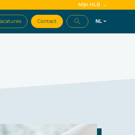
Mijn HLB →
acatures
Contact