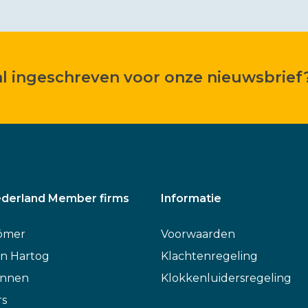
 al ingeschreven voor onze nieuwsbrief
derland Member firms
Informatie
ömer
Voorwaarden
n Hartog
Klachtenregeling
annen
Klokkenluidersregeling
rs