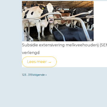
Subsidie extensivering melkveehouderij (SE
verlengd
Lees meer →
1
2
3
…
315
Volgende »