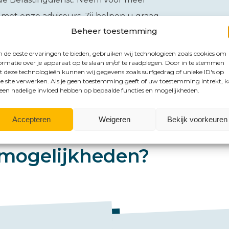
 met onze adviseurs. Zij helpen u graag
Beheer toestemming
de beste ervaringen te bieden, gebruiken wij technologieën zoals cookies om
ormatie over je apparaat op te slaan en/of te raadplegen. Door in te stemmen
 deze technologieën kunnen wij gegevens zoals surfgedrag of unieke ID's op
e site verwerken. Als je geen toestemming geeft of uw toestemming intrekt, 
 een nadelige invloed hebben op bepaalde functies en mogelijkheden.
Accepteren
Weigeren
Bekijk voorkeuren
mogelijkheden?