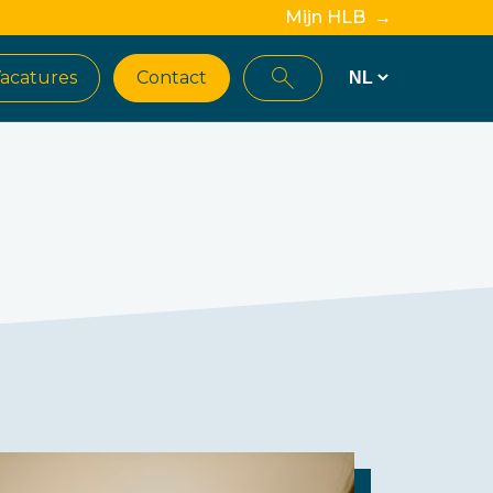
Mijn HLB →
acatures
Contact