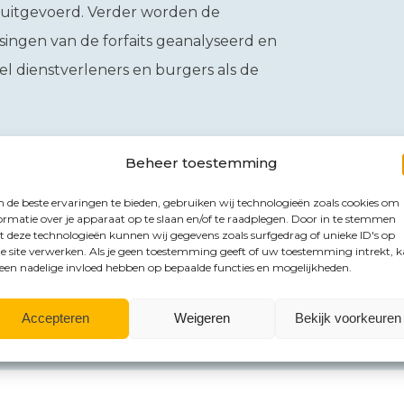
 uitgevoerd. Verder worden de
ngen van de forfaits geanalyseerd en
 dienstverleners en burgers als de
Beheer toestemming
et derde kwartaal 2025 nader te
de beste ervaringen te bieden, gebruiken wij technologieën zoals cookies om
veling om de forfaits in box 3 van de
ormatie over je apparaat op te slaan en/of te raadplegen. Door in te stemmen
 deze technologieën kunnen wij gegevens zoals surfgedrag of unieke ID's op
sbelasting niet aan te passen, neemt
e site verwerken. Als je geen toestemming geeft of uw toestemming intrekt, 
 een nadelige invloed hebben op bepaalde functies en mogelijkheden.
Accepteren
Weigeren
Bekijk voorkeuren