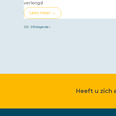
verlengd
Lees meer →
1
2
3
…
315
Volgende »
Heeft u zich