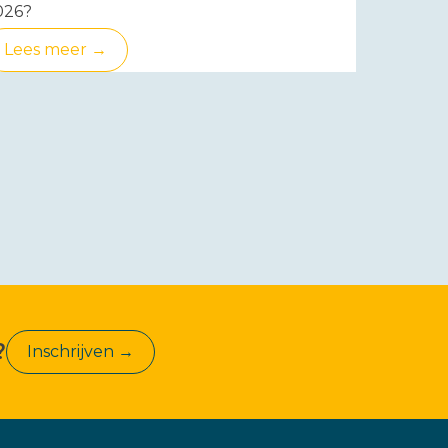
026?
Lees meer →
?
Inschrijven →