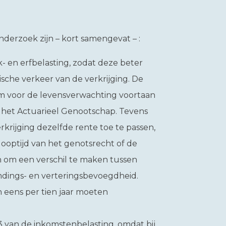
derzoek zijn – kort samengevat – :
nk- en erfbelasting, zodat deze beter
ische verkeer van de verkrijging. De
m voor de levensverwachting voortaan
an het Actuarieel Genootschap. Tevens
rkrijging dezelfde rente toe te passen,
ooptijd van het genotsrecht of de
an om een verschil te maken tussen
dings- en verteringsbevoegdheid.
an eens per tien jaar moeten
 3 van de inkomstenbelasting, omdat bij