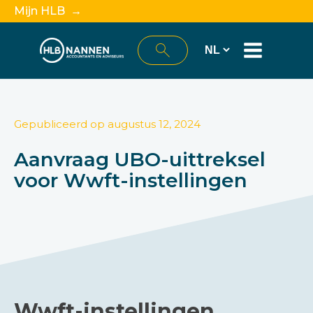
Mijn HLB →
Gepubliceerd op
augustus 12, 2024
Aanvraag UBO-uittreksel
voor Wwft-instellingen
Wwft-instellingen