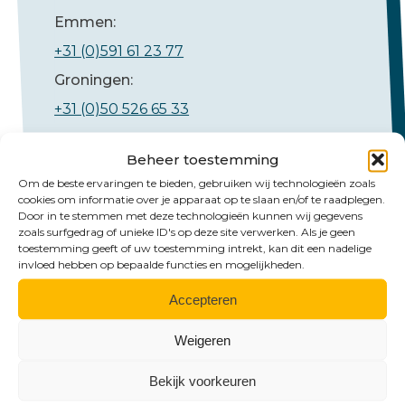
Emmen:
+31 (0)591 61 23 77
Groningen:
+31 (0)50 526 65 33
Beheer toestemming
Om de beste ervaringen te bieden, gebruiken wij technologieën zoals
cookies om informatie over je apparaat op te slaan en/of te raadplegen.
Door in te stemmen met deze technologieën kunnen wij gegevens
zoals surfgedrag of unieke ID's op deze site verwerken. Als je geen
toestemming geeft of uw toestemming intrekt, kan dit een nadelige
Mail ons
invloed hebben op bepaalde functies en mogelijkheden.
Accepteren
Emmen:
emmen@hlb-nannen.nl
Weigeren
Groningen:
Bekijk voorkeuren
groningen@hlb-nannen.nl