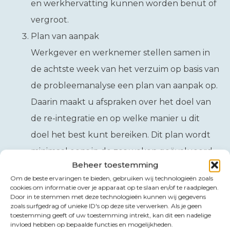
en werkhervatting kunnen worden benut of
vergroot.
Plan van aanpak
Werkgever en werknemer stellen samen in
de achtste week van het verzuim op basis van
de probleemanalyse een plan van aanpak op.
Daarin maakt u afspraken over het doel van
de re-integratie en op welke manier u dit
doel het best kunt bereiken. Dit plan wordt
minimaal eens in de zes weken geëvalueerd.
Beheer toestemming
Casemanager
Om de beste ervaringen te bieden, gebruiken wij technologieën zoals
cookies om informatie over je apparaat op te slaan en/of te raadplegen.
Door in te stemmen met deze technologieën kunnen wij gegevens
Een casemanager fungeert als een soort spin-in-
zoals surfgedrag of unieke ID's op deze site verwerken. Als je geen
toestemming geeft of uw toestemming intrekt, kan dit een nadelige
het-web waar het gaat om de processtappen in
invloed hebben op bepaalde functies en mogelijkheden.