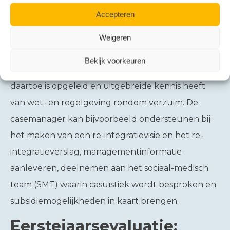
het kader van de re-integratie. De rol van
Accepteren
casemanager kan intern worden opgepakt door
de leidinggevende of iemand van
Weigeren
HR/personeelszaken. U kunt dit ook uitbesteden
Bekijk voorkeuren
aan een professionele casemanager die speciaal
daartoe is opgeleid en uitgebreide kennis heeft
van wet- en regelgeving rondom verzuim. De
casemanager kan bijvoorbeeld ondersteunen bij
het maken van een re-integratievisie en het re-
integratieverslag, managementinformatie
aanleveren, deelnemen aan het sociaal-medisch
team (SMT) waarin casuïstiek wordt besproken en
subsidiemogelijkheden in kaart brengen.
Eerstejaarsevaluatie: