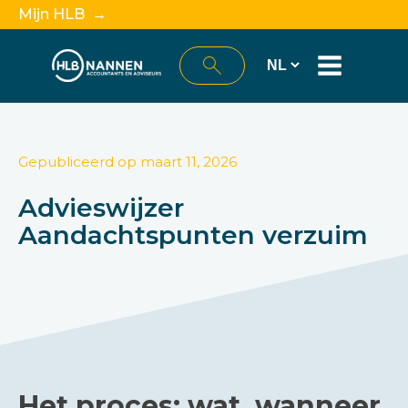
Mijn HLB →
Gepubliceerd op
maart 11, 2026
Advieswijzer
Aandachtspunten verzuim
Het proces: wat, wanneer