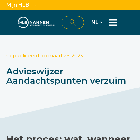
Mijn HLB →
Gepubliceerd op
maart 26, 2025
Advieswijzer
Aandachtspunten verzuim
Het proces: wat, wanneer