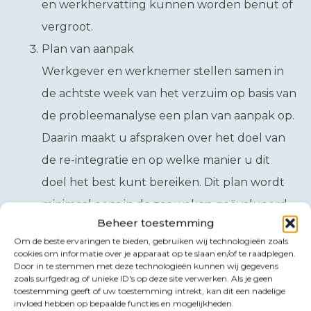
en werkhervatting kunnen worden benut of
vergroot.
Plan van aanpak
Werkgever en werknemer stellen samen in
de achtste week van het verzuim op basis van
de probleemanalyse een plan van aanpak op.
Daarin maakt u afspraken over het doel van
de re-integratie en op welke manier u dit
doel het best kunt bereiken. Dit plan wordt
minimaal eens in de zes weken geëvalueerd.
Beheer toestemming
Casemanager
Om de beste ervaringen te bieden, gebruiken wij technologieën zoals
cookies om informatie over je apparaat op te slaan en/of te raadplegen.
Door in te stemmen met deze technologieën kunnen wij gegevens
Een casemanager fungeert als een soort spin-in-
zoals surfgedrag of unieke ID's op deze site verwerken. Als je geen
toestemming geeft of uw toestemming intrekt, kan dit een nadelige
het-web waar het gaat om de processtappen in
invloed hebben op bepaalde functies en mogelijkheden.