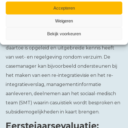
het kader van de re-integratie. De rol van
Accepteren
casemanager kan intern worden opgepakt door
de leidinggevende of iemand van
Weigeren
HR/personeelszaken. U kunt dit ook uitbesteden
Bekijk voorkeuren
aan een professionele casemanager die speciaal
daartoe is opgeleid en uitgebreide kennis heeft
van wet- en regelgeving rondom verzuim. De
casemanager kan bijvoorbeeld ondersteunen bij
het maken van een re-integratievisie en het re-
integratieverslag, managementinformatie
aanleveren, deelnemen aan het sociaal-medisch
team (SMT) waarin casuïstiek wordt besproken en
subsidiemogelijkheden in kaart brengen.
Eerstejaarsevaluatie: