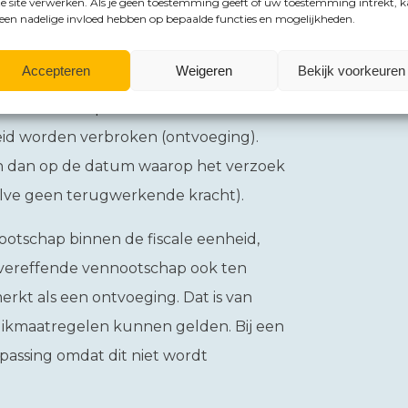
e site verwerken. Als je geen toestemming geeft of uw toestemming intrekt, 
 als de moedervennootschap aandelen in
 een nadelige invloed hebben op bepaalde functies en mogelijkheden.
a minder dan 95% van de aandelen
Accepteren
Weigeren
Bekijk voorkeuren
rvennootschap en de
id worden verbroken (ontvoeging).
en dan op de datum waarop het verzoek
halve geen terugwerkende kracht).
ootschap binnen de fiscale eenheid,
 vereffende vennootschap ook ten
erkt als een ontvoeging. Dat is van
uikmaatregelen kunnen gelden. Bij een
oepassing omdat dit niet wordt