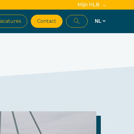
Mijn HLB →
acatures
Contact