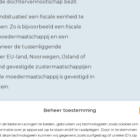
de dochtervennootschap bezit.
dsituaties’ een fiscale eenheid te
 Zo is bijvoorbeeld een fiscale
moedermaatschappij en een
nneer de tussenliggende
er EU-land, Noorwegen, IJsland of
nd gevestigde zustermaatschappijen
de moedermaatschappij is gevestigd in
ein.
Beheer toestemming
 niet langer aan de voorwaarden wordt
de beste ervaringen te bieden, gebruiken wij technologieën zoals cookies om
ormatie over je apparaat op te slaan en/of te raadplegen. Door in te stemmen
 deze technologieën kunnen wij gegevens zoals surfgedrag of unieke ID's op