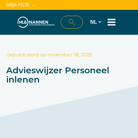
Mijn HLB →
Gepubliceerd op
november 18, 2025
Advieswijzer Personeel
inlenen