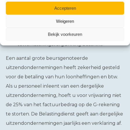
de hand van de hierboven genoemde
Accepteren
registratie, het BSN moet bekend zijn en u
Weigeren
moet kunnen aantonen dat het personeel
Bekijk voorkeuren
over een geldige verblijfs- of
tewerkstellingsvergunning beschikt.
Een aantal grote beursgenoteerde
uitzendondernemingen heeft zekerheid gesteld
voor de betaling van hun loonheffingen en btw.
Als u personeel inleent van een dergelijke
uitzendonderneming, hoeft u voor vrijwaring niet
de 25% van het factuurbedrag op de G-rekening
te storten. De Belastingdienst geeft aan dergelijke
uitzendondernemingen jaarlijks een verklaring af.