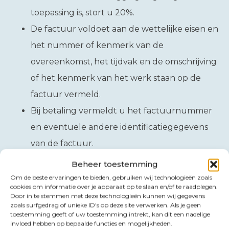
toepassing is, stort u 20%.
De factuur voldoet aan de wettelijke eisen en
het nummer of kenmerk van de
overeenkomst, het tijdvak en de omschrijving
of het kenmerk van het werk staan op de
factuur vermeld.
Bij betaling vermeldt u het factuurnummer
en eventuele andere identificatiegegevens
van de factuur.
Uit uw administratie blijken direct de
Beheer toestemming
gegevens van de inlening, de
Om de beste ervaringen te bieden, gebruiken wij technologieën zoals
cookies om informatie over je apparaat op te slaan en/of te raadplegen.
manurenadministratie en de betalingen.
Door in te stemmen met deze technologieën kunnen wij gegevens
zoals surfgedrag of unieke ID's op deze site verwerken. Als je geen
U moet de controle op de identiteit van het
toestemming geeft of uw toestemming intrekt, kan dit een nadelige
invloed hebben op bepaalde functies en mogelijkheden.
ingeleende personeel kunnen aantonen aan