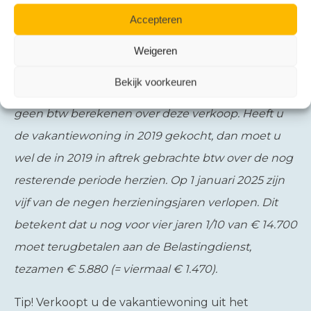
Accepteren
Voorbeeld
Op 1 januari 2025 verkoopt u de vakantiewoning
Weigeren
aan een particulier, die deze gaat gebruiken voor
Bekijk voorkeuren
eigen gebruik. Volgens de wettelijke regels kunt u
geen btw berekenen over deze verkoop. Heeft u
de vakantiewoning in 2019 gekocht, dan moet u
wel de in 2019 in aftrek gebrachte btw over de nog
resterende periode herzien. Op 1 januari 2025 zijn
vijf van de negen herzieningsjaren verlopen. Dit
betekent dat u nog voor vier jaren 1/10 van € 14.700
moet terugbetalen aan de Belastingdienst,
tezamen € 5.880 (= viermaal € 1.470).
Tip!
Verkoopt u de vakantiewoning uit het