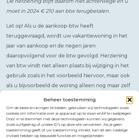
De herziening blijft daarom niet achterwege en u
moet in 2024 € 210 aan btw terugbetalen.
Let op!
Als u de aankoop-btw heeft
teruggevraagd, wordt uw vakantiewoning in het
jaar van aankoop en de negen jaren
daaropvolgend voor de btw gevolgd. Herziening
van btw vindt niet alleen plaats bij wijziging in het
gebruik zoals in het voorbeeld hiervoor, maar ook
als u bijvoorbeeld de woning alleen nog maar zelf
gebruikt (en dus niet meer verhuurt) of als u de
Beheer toestemming
woning verkoopt zonder btw. In de laatste twee
Om de beste ervaringen te bieden, gebruiken wij technologieën zoals
cookies om informatie over je apparaat op te slaan en/of te raadplegen.
gevallen zult u de volledige btw over de nog
Door in te stemmen met deze technologieën kunnen wij gegevens
zoals surfgedrag of unieke ID's op deze site verwerken. Als je geen
resterende jaren in één keer moeten
toestemming geeft of uw toestemming intrekt, kan dit een nadelige
terugbetalen.
invloed hebben op bepaalde functies en mogelijkheden.