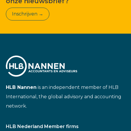
onze nieuwsbrief?
Inschrijven →
HLB Nannen
is an independent member of HLB
International, the global advisory and accounting
network.
HLB Nederland Member firms