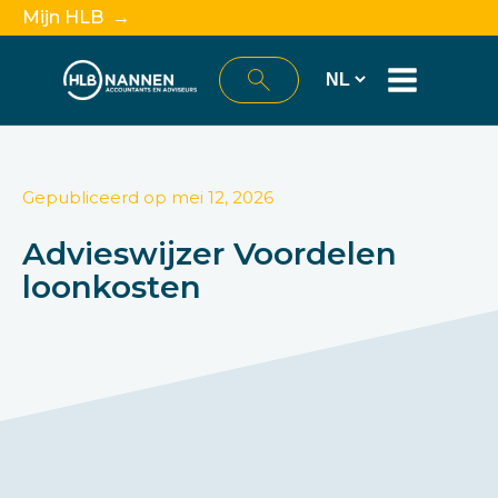
Mijn HLB →
Gepubliceerd op
mei 12, 2026
Advieswijzer Voordelen
loonkosten