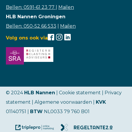
Bellen: 0591-61 23 77
|
Mailen
HLB Nannen Groningen
Bellen: 050-52 66 533
|
Mailen
Volg ons ook via
© 2024
HLB Nannen
| Cookie statement |
Privacy
statement
|
Algemene voorwaarden
|
KVK
01140751 |
BTW
NL0033 79 760 B01