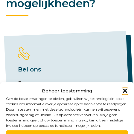
mogelijkheden?
Bel ons
Emmen:
Beheer toestemming
+31 (0)591 61 23 77
Om de beste ervaringen te bieden, gebruiken wij technologieën zoals
Groningen:
cookies om informatie over je apparaat op te slaan en/of te raadplegen.
Door in te stemmen met deze technologieën kunnen wij gegevens
+31 (0)50 526 65 33
zoals surfgedrag of unieke ID's op deze site verwerken. Als je geen
toestemming geeft of uw toestemming intrekt, kan dit een nadelige
invloed hebben op bepaalde functies en mogelijkheden.