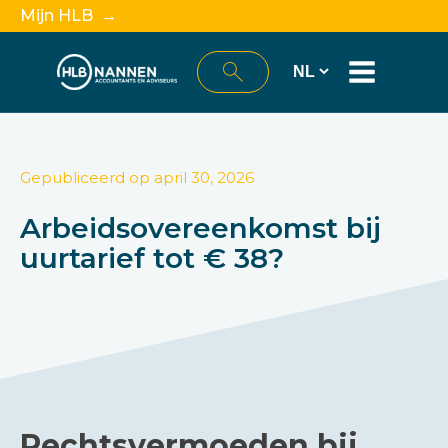
Mijn HLB →
Gepubliceerd op
april 30, 2026
Arbeidsovereenkomst bij
uurtarief tot € 38?
Rechtsvermoeden bij