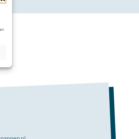
kan
nannen.nl