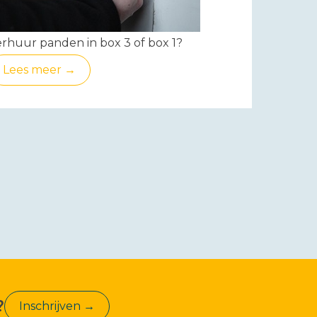
rhuur panden in box 3 of box 1?
Lees meer →
?
Inschrijven →