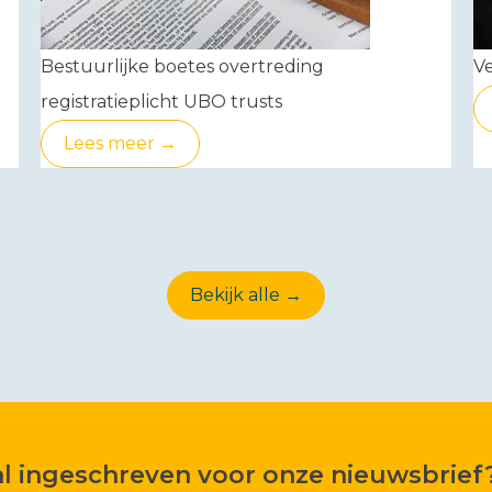
Bestuurlijke boetes overtreding
Ve
registratieplicht UBO trusts
Lees meer →
Bekijk alle →
 al ingeschreven voor onze nieuwsbrief