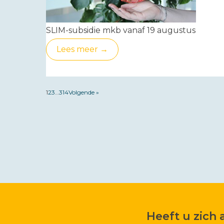
SLIM-subsidie mkb vanaf 19 augustus
Lees meer →
1
2
3
…
314
Volgende »
Heeft u zich