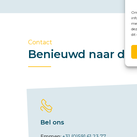
Om 
inf
met
dez
dit
Contact
Benieuwd naar de 
Bel ons
Emmen:
+31 (0)591 61 23 77