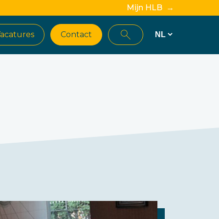
Mijn HLB →
acatures
Contact