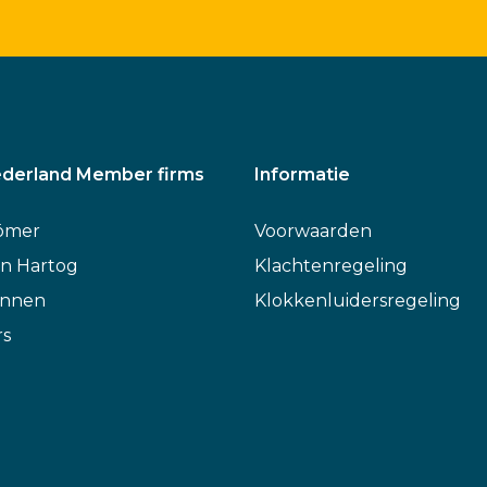
derland Member firms
Informatie
ömer
Voorwaarden
n Hartog
Klachtenregeling
annen
Klokkenluidersregeling
rs