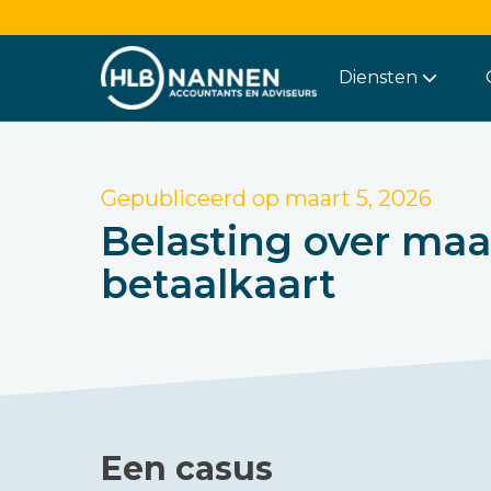
Diensten
Gepubliceerd op
maart 5, 2026
Belasting over maa
betaalkaart
Een casus