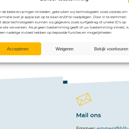
de beste ervaringen te bieden, gebruiken wij technologieën zoals cookies om
ormatie over je apparaat op te slaan en/of te raadplegen. Door in te stemmen
 deze technologieën kunnen wij gegevens zoals surfgedrag of unieke ID's op
e site verwerken. Als je geen toestemming geeft of uw toestemming intrekt, 
 een nadelige invloed hebben op bepaalde functies en mogelijkheden.
mogelijkheden?
Accepteren
Weigeren
Bekijk voorkeuren
Mail ons
Emmen:
emmen@hlb-