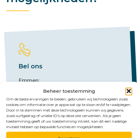
Bel ons
Emmen:
+31 (0)591 61 23 77
Beheer toestemming
Om de beste ervaringen te bieden, gebruiken wij technologieën zoals
Groningen:
cookies om informatie over je apparaat op te slaan en/of te raadplegen.
+31 (0)50 526 65 33
Door in te stemmen met deze technologieën kunnen wij gegevens
zoals surfgedrag of unieke ID's op deze site verwerken. Als je geen
toestemming geeft of uw toestemming intrekt, kan dit een nadelige
invloed hebben op bepaalde functies en mogelijkheden.