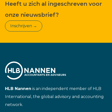
Heeft u zich al ingeschreven voor
onze nieuwsbrief?
Inschrijven →
HLB Nannen
is an independent member of HLB
International, the global advisory and accounting
network.