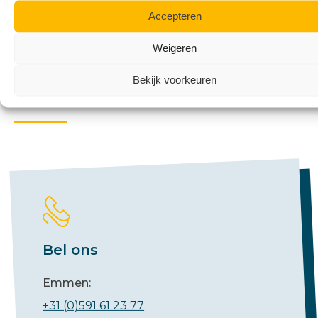
Accepteren
Contact
Weigeren
Benieuwd naar de
Bekijk voorkeuren
mogelijkheden?
Bel ons
Emmen:
+31 (0)591 61 23 77