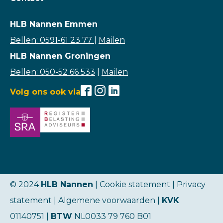
HLB Nannen Emmen
Bellen: 0591-61 23 77
|
Mailen
HLB Nannen Groningen
Bellen: 050-52 66 533
|
Mailen
Volg ons ook via
© 2024
HLB Nannen
| Cookie statement |
Privacy
statement
|
Algemene voorwaarden
|
KVK
01140751 |
BTW
NL0033 79 760 B01