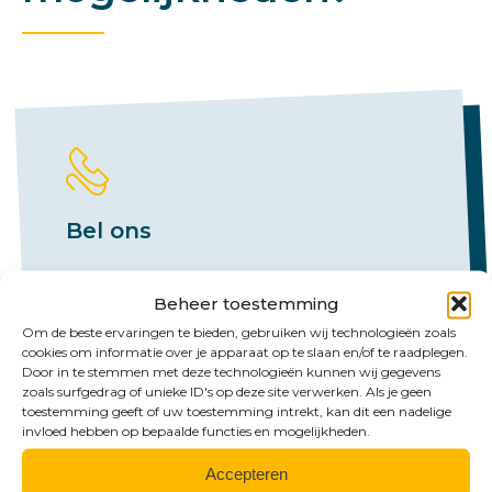
Bel ons
Emmen:
Beheer toestemming
+31 (0)591 61 23 77
Om de beste ervaringen te bieden, gebruiken wij technologieën zoals
Groningen:
cookies om informatie over je apparaat op te slaan en/of te raadplegen.
Door in te stemmen met deze technologieën kunnen wij gegevens
+31 (0)50 526 65 33
zoals surfgedrag of unieke ID's op deze site verwerken. Als je geen
toestemming geeft of uw toestemming intrekt, kan dit een nadelige
invloed hebben op bepaalde functies en mogelijkheden.
Accepteren