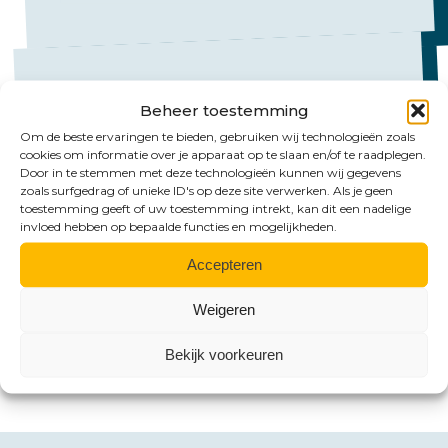
Beheer toestemming
Om de beste ervaringen te bieden, gebruiken wij technologieën zoals
cookies om informatie over je apparaat op te slaan en/of te raadplegen.
Mail ons
Door in te stemmen met deze technologieën kunnen wij gegevens
zoals surfgedrag of unieke ID's op deze site verwerken. Als je geen
Emmen:
toestemming geeft of uw toestemming intrekt, kan dit een nadelige
invloed hebben op bepaalde functies en mogelijkheden.
emmen@hlb-nannen.nl
Accepteren
Groningen:
groningen@hlb-nannen.nl
Weigeren
Bekijk voorkeuren