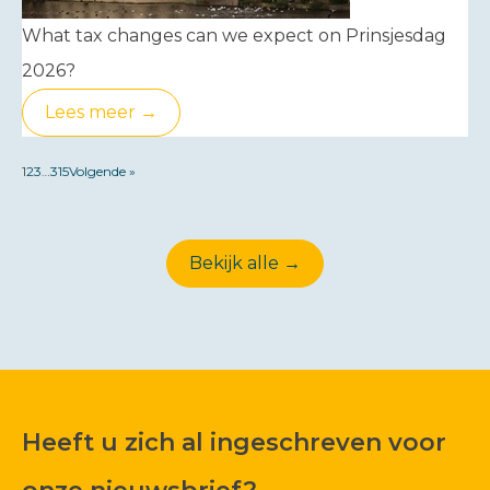
What tax changes can we expect on Prinsjesdag
2026?
Lees meer →
1
2
3
…
315
Volgende »
Bekijk alle →
Heeft u zich al ingeschreven voor