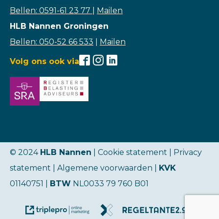
Bellen: 0591-61 23 77
|
Mailen
HLB Nannen Groningen
Bellen: 050-52 66 533
|
Mailen
Volg ons ook via
© 2024
HLB Nannen
| Cookie statement |
Privacy
statement
|
Algemene voorwaarden
|
KVK
01140751 |
BTW
NL0033 79 760 B01