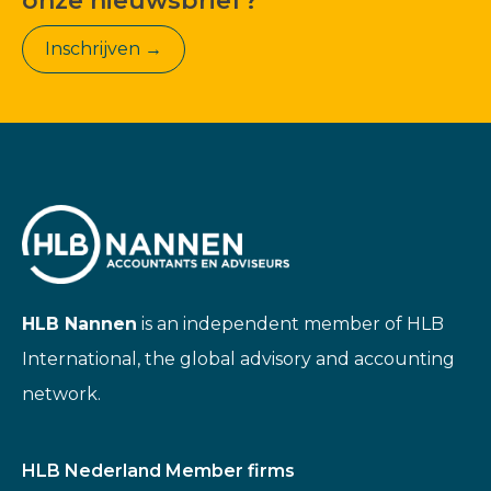
onze nieuwsbrief?
Inschrijven →
HLB Nannen
is an independent member of HLB
International, the global advisory and accounting
network.
HLB Nederland Member firms