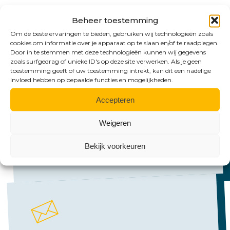
Beheer toestemming
Om de beste ervaringen te bieden, gebruiken wij technologieën zoals
cookies om informatie over je apparaat op te slaan en/of te raadplegen.
Door in te stemmen met deze technologieën kunnen wij gegevens
zoals surfgedrag of unieke ID's op deze site verwerken. Als je geen
toestemming geeft of uw toestemming intrekt, kan dit een nadelige
Bel ons
invloed hebben op bepaalde functies en mogelijkheden.
Accepteren
Emmen:
+31 (0)591 61 23 77
Weigeren
Groningen:
Bekijk voorkeuren
+31 (0)50 526 65 33