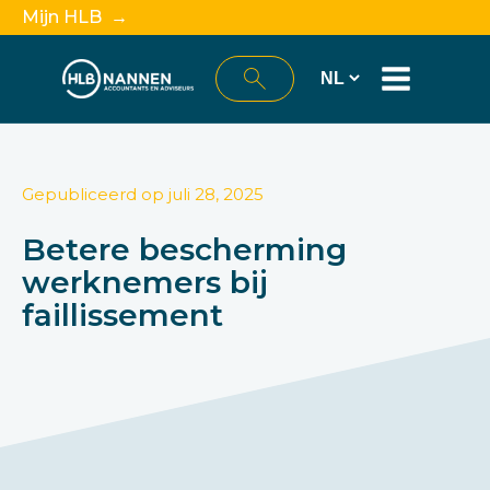
Mijn HLB →
Gepubliceerd op
juli 28, 2025
Betere bescherming
werknemers bij
faillissement