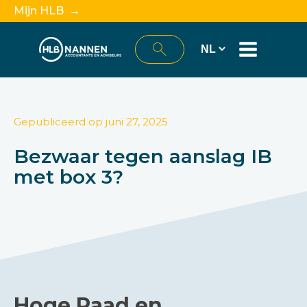
Mijn HLB →
Gepubliceerd op
juni 27, 2025
Bezwaar tegen aanslag IB
met box 3?
Hoge Raad en