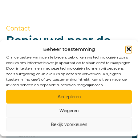
Contact
Benieuwd naar de
mogelijkheden?
Beheer toestemming
Om de beste ervaringen te bieden, gebruiken wij technologieën zoals
cookies om informatie over je apparaat op te slaan en/of te raadplegen.
Door in te stemmen met deze technologieën kunnen wij gegevens
zoals surfgedrag of unieke ID's op deze site verwerken. Als je geen
toestemming geeft of uw toestemming intrekt, kan dit een nadelige
invloed hebben op bepaalde functies en mogelijkheden.
Accepteren
Weigeren
Bel ons
Bekijk voorkeuren
Emmen: