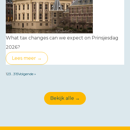
What tax changes can we expect on Prinsjesdag
2026?
Lees meer →
1
2
3
…
315
Volgende »
Bekijk alle →