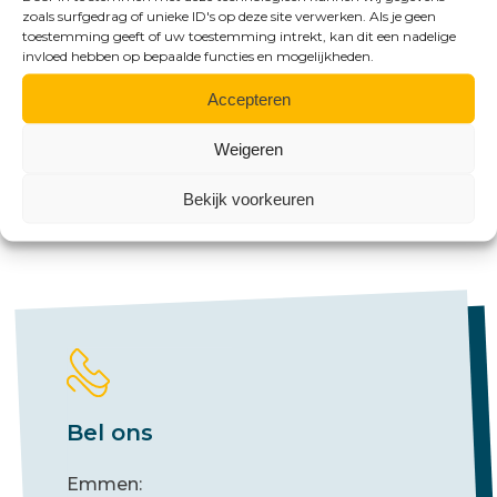
zoals surfgedrag of unieke ID's op deze site verwerken. Als je geen
toestemming geeft of uw toestemming intrekt, kan dit een nadelige
invloed hebben op bepaalde functies en mogelijkheden.
Contact
Accepteren
Benieuwd naar de
Weigeren
mogelijkheden?
Bekijk voorkeuren
Bel ons
Emmen: