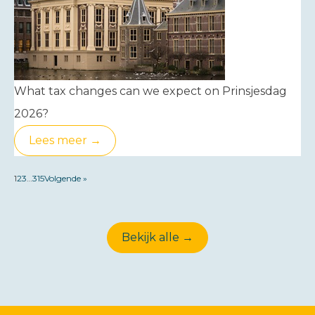
What tax changes can we expect on Prinsjesdag
2026?
Lees meer →
1
2
3
…
315
Volgende »
Bekijk alle →