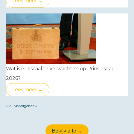
Lees meer →
Wat is er fiscaal te verwachten op Prinsjesdag
2026?
Lees meer →
1
2
3
…
315
Volgende »
Bekijk alle →