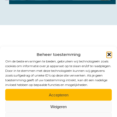
Contact
Beheer toestemming
Benieuwd naar de
Om de beste ervaringen te bieden, gebruiken wij technologieën zoals
cookies om informatie over je apparaat op te slaan en/of te raadplegen.
mogelijkheden?
Door in te stemmen met deze technologieën kunnen wij gegevens
zoals surfgedrag of unieke ID's op deze site verwerken. Als je geen
toestemming geeft of uw toestemming intrekt, kan dit een nadelige
invloed hebben op bepaalde functies en mogelijkheden.
Accepteren
Weigeren