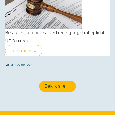
Bestuurlijke boetes overtreding registratieplicht
UBO trusts
Lees meer →
1
2
3
…
314
Volgende »
Bekijk alle →