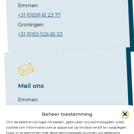
Emmen:
+31 (0)591 61 23 77
Groningen:
+31 (0)50 526 65 33
Mail ons
Emmen:
emmen@hlb-nannen.nl
Beheer toestemming
Groningen:
Om de beste ervaringen te bieden, gebruiken wij technologieën zoals
cookies om informatie over je apparaat op te slaan en/of te raadplegen.
groningen@hlb-nannen.nl
Door in te stemmen met deze technologieën kunnen wij gegevens