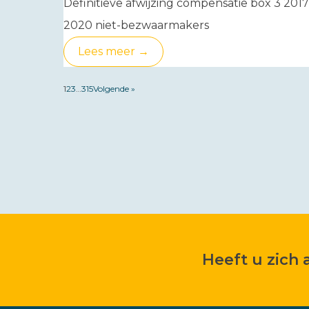
Definitieve afwijzing compensatie box 3 2017
2020 niet-bezwaarmakers
Lees meer →
1
2
3
…
315
Volgende »
Heeft u zich