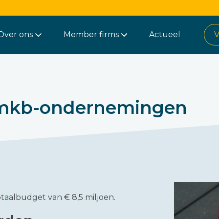
Over ons
Member firms
Actueel
V
r mkb-ondernemingen
totaalbudget van € 8,5 miljoen.