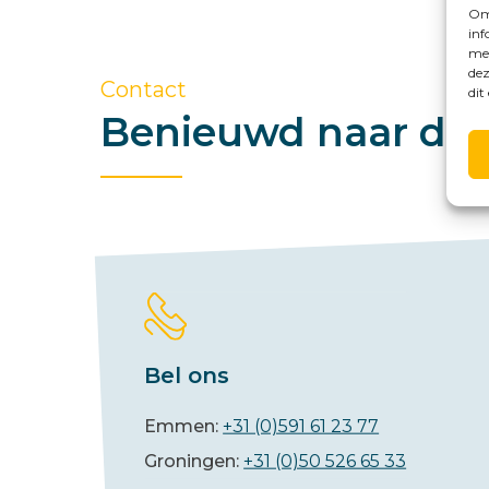
Om 
inf
met
dez
Contact
dit
Benieuwd naar de 
Bel ons
Emmen:
+31 (0)591 61 23 77
Groningen:
+31 (0)50 526 65 33