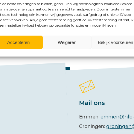
de beste ervaringen te bieden, gebruiken wij technologieën zoals cookies om
ormatie over je apparaat op te slaan en/of te raadplegen. Door in te stemmen
 deze technologieën kunnen wij gegevens zoals surfgedrag of unieke ID's op
e site verwerken. Als je geen toestemming geeft of uw toestemming intrekt, 
 een nadelige invloed hebben op bepaalde functies en mogelijkheden.
mogelijkheden?
Accepteren
Weigeren
Bekijk voorkeuren
Mail ons
Emmen:
emmen@hlb-
Groningen:
groningen