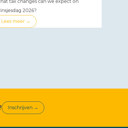
hat tax changes can we expect on
insjesdag 2026?
Lees meer →
?
Inschrijven →