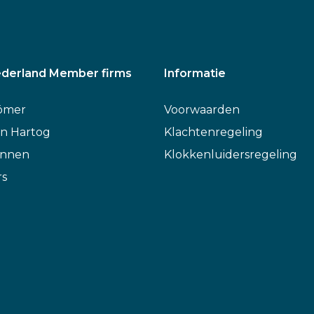
derland Member firms
Informatie
ömer
Voorwaarden
n Hartog
Klachtenregeling
annen
Klokkenluidersregeling
rs