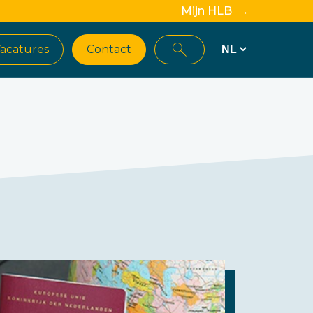
Mijn HLB →
acatures
Contact