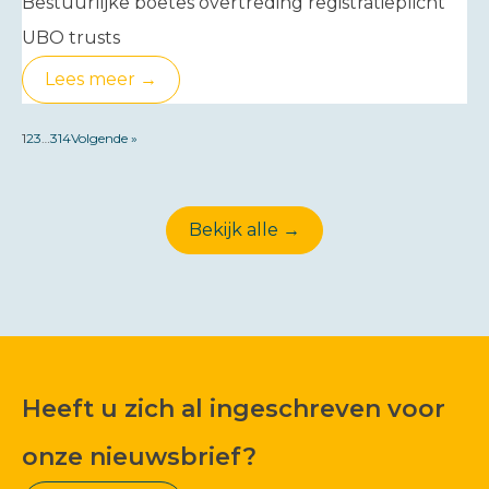
Bestuurlijke boetes overtreding registratieplicht
UBO trusts
Lees meer →
1
2
3
…
314
Volgende »
Bekijk alle →
Heeft u zich al ingeschreven voor
onze nieuwsbrief?