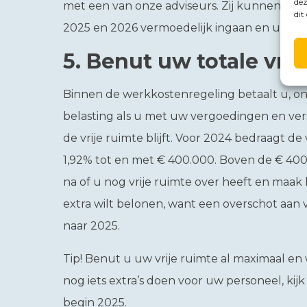
dez
met een van onze adviseurs. Zij kunnen u bij
dit
2025 en 2026 vermoedelijk ingaan en u advis
5.
Benut uw totale vrij
Binnen de werkkostenregeling betaalt u, o
belasting als u met uw vergoedingen en ve
de vrije ruimte blijft. Voor 2024 bedraagt de
1,92% tot en met € 400.000. Boven de € 400.0
na of u nog vrije ruimte over heeft en maak
extra wilt belonen, want een overschot aan
naar 2025.
Tip!
Benut u uw vrije ruimte al maximaal en w
nog iets extra’s doen voor uw personeel, kij
begin 2025.