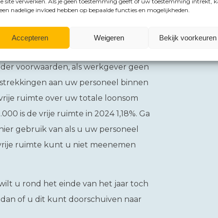
e site verwerken. Als je geen toestemming geeft of uw toestemming intrekt, 
praten over alle wijzigingen die per
 een nadelige invloed hebben op bepaalde functies en mogelijkheden.
eren over uw eigen situatie.
Accepteren
Weigeren
Bekijk voorkeuren
e ruimte
nder voorwaarden, als werkgever geen
rstrekkingen aan uw personeel binnen
 vrije ruimte over uw totale loonsom
00 is de vrije ruimte in 2024 1,18%. Ga
 hier gebruik van als u uw personeel
 vrije ruimte kunt u niet meenemen
ilt u rond het einde van het jaar toch
k dan of u dit kunt doorschuiven naar