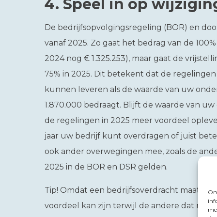
4.
Speel in op wijzigi
De bedrijfsopvolgingsregeling (BOR) en door
vanaf 2025. Zo gaat het bedrag van de 100% v
2024 nog € 1.325.253), maar gaat de vrijstel
75% in 2025. Dit betekent dat de regelingen
kunnen leveren als de waarde van uw ond
1.870.000 bedraagt. Blijft de waarde van 
de regelingen in 2025 meer voordeel opleve
jaar uw bedrijf kunt overdragen of juist be
ook ander overwegingen mee, zoals de ande
2025 in de BOR en DSR gelden.
Tip!
Omdat een bedrijfsoverdracht maatwerk 
Om 
inf
voordeel kan zijn terwijl de andere dat niet i
met