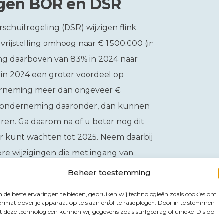
ngen BOR en DSR
schuifregeling (DSR) wijzigen flink
rijstelling omhoog naar € 1.500.000 (in
ling daarboven van 83% in 2024 naar
 in 2024 een groter voordeel op
erneming meer dan ongeveer €
uw onderneming daaronder, dan kunnen
ren. Ga daarom na of u beter nog dit
ter kunt wachten tot 2025. Neem daarbij
re wijzigingen die met ingang van
Beheer toestemming
is en de ene wijziging per 2025 in uw
de beste ervaringen te bieden, gebruiken wij technologieën zoals cookies om
ormatie over je apparaat op te slaan en/of te raadplegen. Door in te stemmen
s, adviseren wij u altijd te overleggen
 deze technologieën kunnen wij gegevens zoals surfgedrag of unieke ID's op