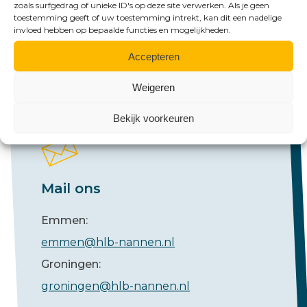
Emmen:
zoals surfgedrag of unieke ID's op deze site verwerken. Als je geen
toestemming geeft of uw toestemming intrekt, kan dit een nadelige
+31 (0)591 61 23 77
invloed hebben op bepaalde functies en mogelijkheden.
Groningen:
Accepteren
+31 (0)50 526 65 33
Weigeren
Bekijk voorkeuren
Mail ons
Emmen:
emmen@hlb-nannen.nl
Groningen:
groningen@hlb-nannen.nl