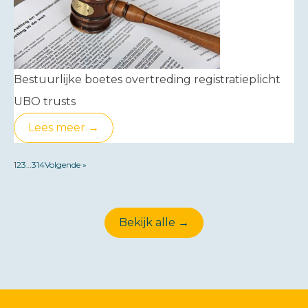
Bestuurlijke boetes overtreding registratieplicht
UBO trusts
Lees meer →
1
2
3
…
314
Volgende »
Bekijk alle →