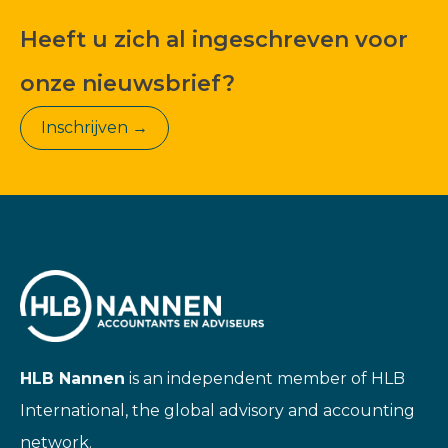
Heeft u zich al ingeschreven voor
onze nieuwsbrief?
Inschrijven →
HLB Nannen
is an independent member of HLB
International, the global advisory and accounting
network.