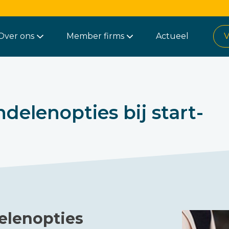
Over ons
Member firms
Actueel
V
ndelenopties bij start-
elenopties