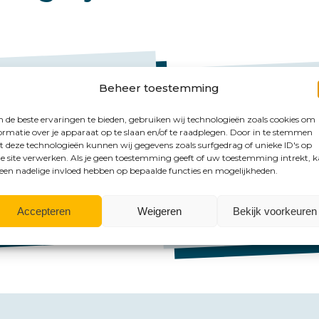
Beheer toestemming
de beste ervaringen te bieden, gebruiken wij technologieën zoals cookies om
ormatie over je apparaat op te slaan en/of te raadplegen. Door in te stemmen
Mail ons
 deze technologieën kunnen wij gegevens zoals surfgedrag of unieke ID's op
e site verwerken. Als je geen toestemming geeft of uw toestemming intrekt, 
 een nadelige invloed hebben op bepaalde functies en mogelijkheden.
Emmen:
emmen@hlb-
Groningen:
groningen
Accepteren
Weigeren
Bekijk voorkeuren