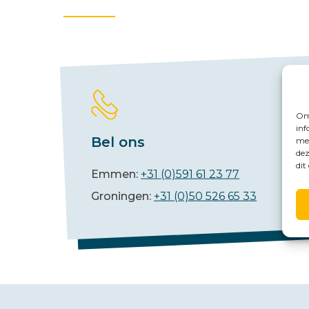
Om 
inf
Bel ons
met
dez
dit
Emmen:
+31 (0)591 61 23 77
Groningen:
+31 (0)50 526 65 33