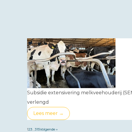
Subsidie extensivering melkveehouderij (SE
verlengd
Lees meer →
1
2
3
…
315
Volgende »