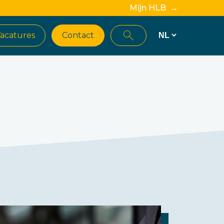
Mijn HLB →
acatures
Contact