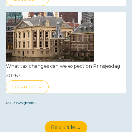
What tax changes can we expect on Prinsjesdag
2026?
Lees meer →
1
2
3
…
315
Volgende »
Bekijk alle →