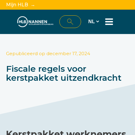
Mijn HLB →
Gepubliceerd op
december 17, 2024
Fiscale regels voor
kerstpakket uitzendkracht
Kerstpakket werknemers