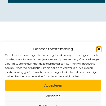
Contact
Beheer toestemming
Benieuwd naar de
Om de beste ervaringen te bieden, gebruiken wij technologieën zoals
cookies om informatie over je apparaat op te slaan en/of te raadplegen.
mogelijkheden?
Door in te stemmen met deze technologieën kunnen wij gegevens
zoals surfgedrag of unieke ID's op deze site verwerken. Als je geen
toestemming geeft of uw toestemming intrekt, kan dit een nadelige
invloed hebben op bepaalde functies en mogelijkheden.
Accepteren
Weigeren