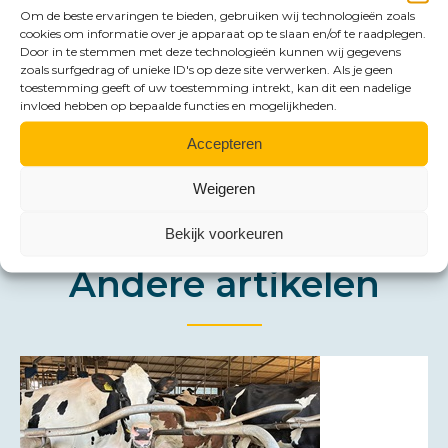
Om de beste ervaringen te bieden, gebruiken wij technologieën zoals
Groningen:
cookies om informatie over je apparaat op te slaan en/of te raadplegen.
Door in te stemmen met deze technologieën kunnen wij gegevens
groningen@hlb-nannen.nl
zoals surfgedrag of unieke ID's op deze site verwerken. Als je geen
toestemming geeft of uw toestemming intrekt, kan dit een nadelige
invloed hebben op bepaalde functies en mogelijkheden.
Accepteren
Weigeren
Bekijk voorkeuren
Andere artikelen