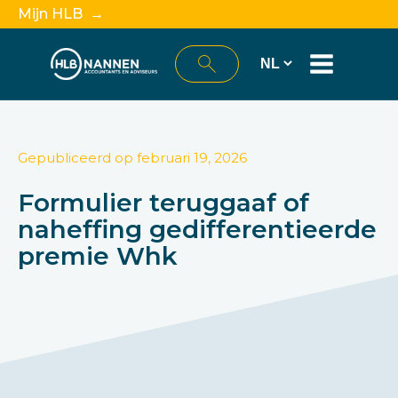
Mijn HLB →
Gepubliceerd op
februari 19, 2026
Formulier teruggaaf of
naheffing gedifferentieerde
premie Whk