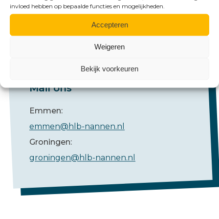
+31 (0)50 526 65 33
invloed hebben op bepaalde functies en mogelijkheden.
Accepteren
Weigeren
Bekijk voorkeuren
Mail ons
Emmen:
emmen@hlb-nannen.nl
Groningen:
groningen@hlb-nannen.nl