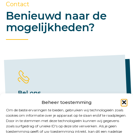
Contact
Benieuwd naar de
mogelijkheden?
Bel ons
Beheer toestemming
Emmen:
Om de beste ervaringen te bieden, gebruiken wij technologieën zoals
cookies om informatie over je apparaat op te slaan en/of te raadplegen.
+31 (0)591 61 23 77
Door in te stemmen met deze technologieën kunnen wij gegevens
Groningen:
zoals surfgedrag of unieke ID's op deze site verwerken. Als je geen
toestemming geeft of uw toestemming intrekt, kan dit een nadelige