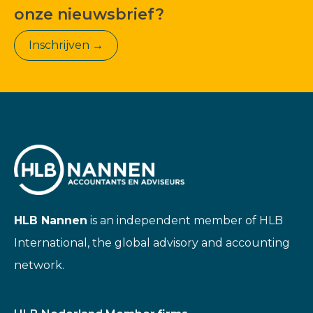
onze nieuwsbrief?
Inschrijven →
HLB Nannen
is an independent member of HLB
International, the global advisory and accounting
network.