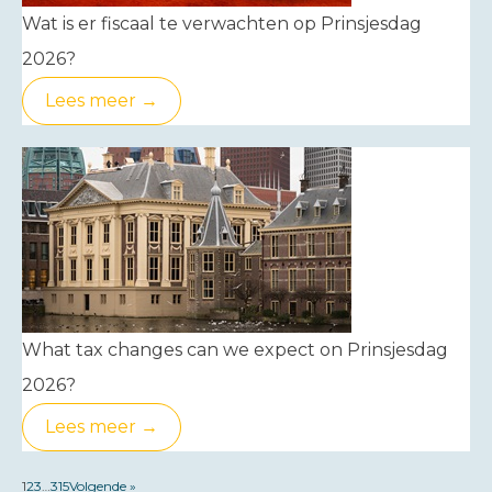
Wat is er fiscaal te verwachten op Prinsjesdag
2026?
Lees meer →
What tax changes can we expect on Prinsjesdag
2026?
Lees meer →
1
2
3
…
315
Volgende »