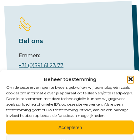
Bel ons
Emmen:
+31 (0)591 61 23 77
Groningen:
Beheer toestemming
+31 (0)50 526 65 33
Om de beste ervaringen te bieden, gebruiken wij technologieën zoals
cookies om informatie over je apparaat op te slaan en/of te raadplegen.
Door in te stemmen met deze technologieën kunnen wij gegevens
zoals surfgedrag of unieke ID's op deze site verwerken. Als je geen
toestemming geeft of uw toestemming intrekt, kan dit een nadelige
invloed hebben op bepaalde functies en mogelijkheden.
Accepteren
Mail ons