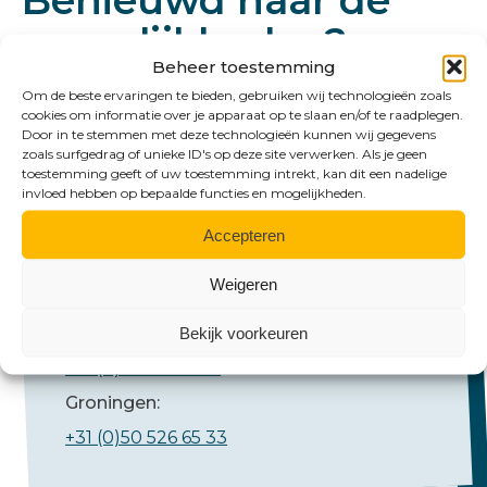
Benieuwd naar de
mogelijkheden?
Beheer toestemming
Om de beste ervaringen te bieden, gebruiken wij technologieën zoals
cookies om informatie over je apparaat op te slaan en/of te raadplegen.
Door in te stemmen met deze technologieën kunnen wij gegevens
zoals surfgedrag of unieke ID's op deze site verwerken. Als je geen
toestemming geeft of uw toestemming intrekt, kan dit een nadelige
invloed hebben op bepaalde functies en mogelijkheden.
Accepteren
Bel ons
Weigeren
Emmen:
Bekijk voorkeuren
+31 (0)591 61 23 77
Groningen:
+31 (0)50 526 65 33