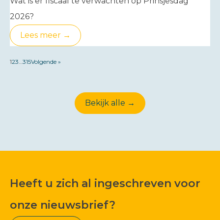
Wat is er fiscaal te verwachten op Prinsjesdag
2026?
Lees meer →
1
2
3
…
315
Volgende »
Bekijk alle →
Heeft u zich al ingeschreven voor
onze nieuwsbrief?