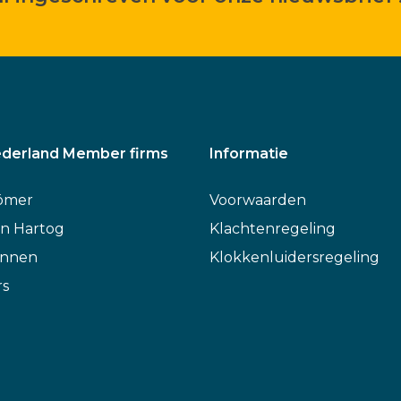
derland Member firms
Informatie
ömer
Voorwaarden
n Hartog
Klachtenregeling
annen
Klokkenluidersregeling
rs