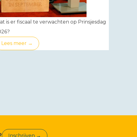
t is er fiscaal te verwachten op Prinsjesdag
026?
Lees meer →
?
Inschrijven →