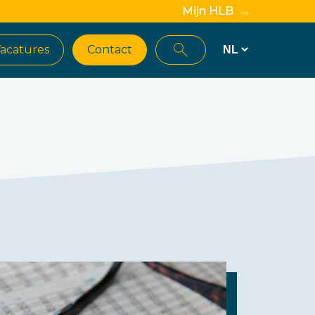
Mijn HLB →
acatures
Contact