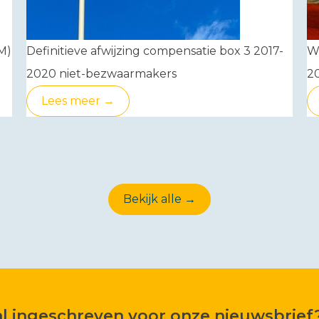
M)
Definitieve afwijzing compensatie box 3 2017-
Wa
2020 niet-bezwaarmakers
2
Lees meer →
Bekijk alle →
 al ingeschreven voor onze nieuwsbrief