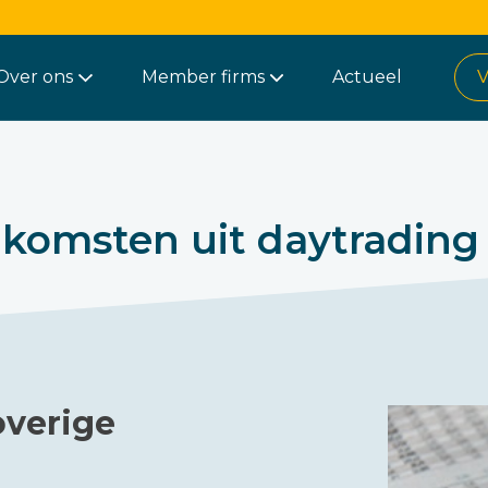
Over ons
Member firms
Actueel
V
nkomsten uit daytrading
overige