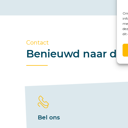
Om 
inf
met
dez
dit
Contact
Benieuwd naar de 
Bel ons