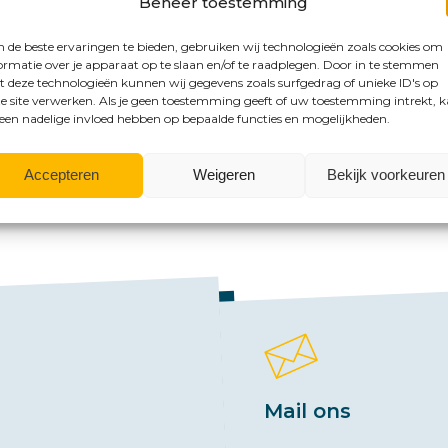
Beheer toestemming
de beste ervaringen te bieden, gebruiken wij technologieën zoals cookies om
ormatie over je apparaat op te slaan en/of te raadplegen. Door in te stemmen
 deze technologieën kunnen wij gegevens zoals surfgedrag of unieke ID's op
e site verwerken. Als je geen toestemming geeft of uw toestemming intrekt, 
 een nadelige invloed hebben op bepaalde functies en mogelijkheden.
Accepteren
Weigeren
Bekijk voorkeuren
mogelijkheden?
Mail ons