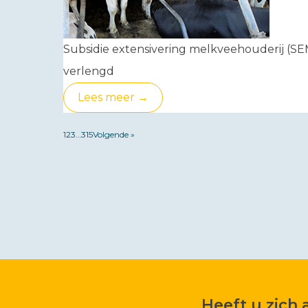
Subsidie extensivering melkveehouderij (SE
verlengd
Lees meer →
1
2
3
…
315
Volgende »
Heeft u zich