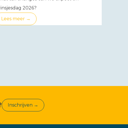
insjesdag 2026?
Lees meer →
?
Inschrijven →