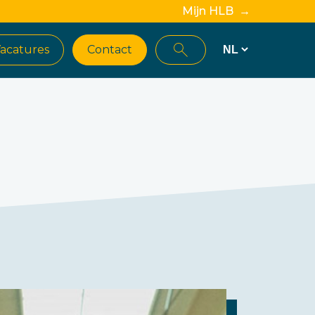
Mijn HLB →
acatures
Contact