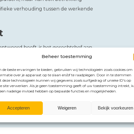
fieke verhouding tussen de werkende
t
ntwoord heeft, is het gerechtshof aan
Beheer toestemming
e werkenden in de Uber-zaak. Het
unnen komen dat de ene chauffeur een
de beste ervaringen te bieden, gebruiken wij technologieën zoals cookies om
ormatie over je apparaat op te slaan en/of te raadplegen. Door in te stemmen
e chauffeur dat niet heeft. Of het
 deze technologieën kunnen wij gegevens zoals surfgedrag of unieke ID's op
elijk van de feiten en omstandigheden
e site verwerken. Als je geen toestemming geeft of uw toestemming intrekt, 
 een nadelige invloed hebben op bepaalde functies en mogelijkheden.
daarbij moet toepassen.
Accepteren
Weigeren
Bekijk voorkeuren