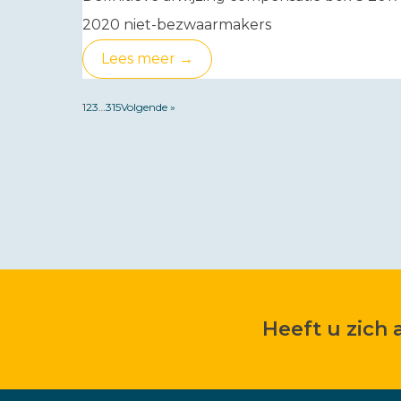
2020 niet-bezwaarmakers
Lees meer →
1
2
3
…
315
Volgende »
Heeft u zich