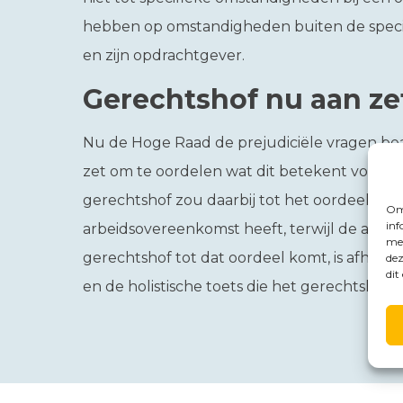
hebben op omstandigheden buiten de speci
en zijn opdrachtgever.
Gerechtshof nu aan ze
Nu de Hoge Raad de prejudiciële vragen bea
zet om te oordelen wat dit betekent voor d
gerechtshof zou daarbij tot het oordeel k
Om 
inf
arbeidsovereenkomst heeft, terwijl de ander
met
gerechtshof tot dat oordeel komt, is afhank
dez
dit
en de holistische toets die het gerechtshof 