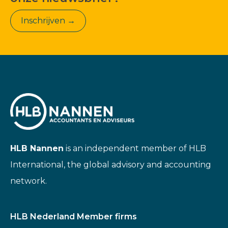
Inschrijven →
HLB Nannen
is an independent member of HLB
International, the global advisory and accounting
network.
HLB Nederland Member firms