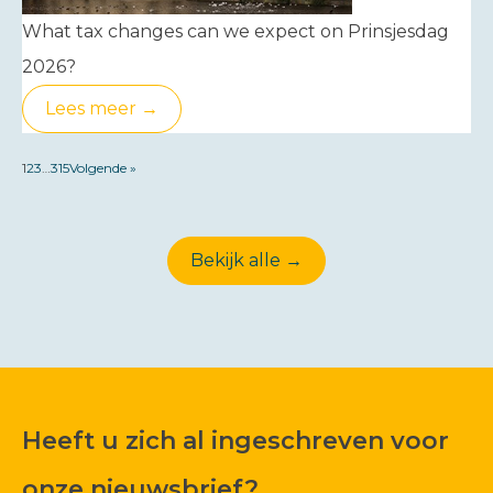
What tax changes can we expect on Prinsjesdag
2026?
Lees meer →
1
2
3
…
315
Volgende »
Bekijk alle →
Heeft u zich al ingeschreven voor
onze nieuwsbrief?