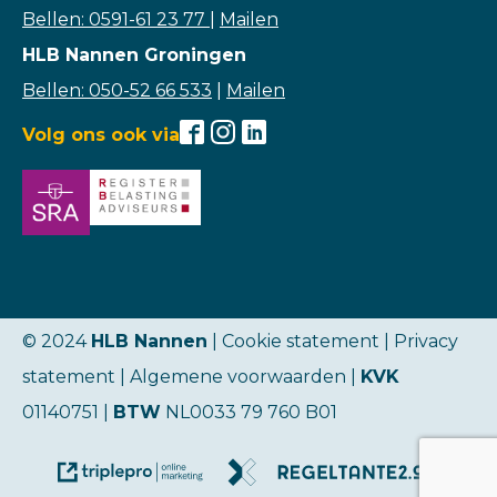
Bellen: 0591-61 23 77
|
Mailen
HLB Nannen Groningen
Bellen: 050-52 66 533
|
Mailen
Volg ons ook via
© 2024
HLB Nannen
| Cookie statement |
Privacy
statement
|
Algemene voorwaarden
|
KVK
01140751 |
BTW
NL0033 79 760 B01