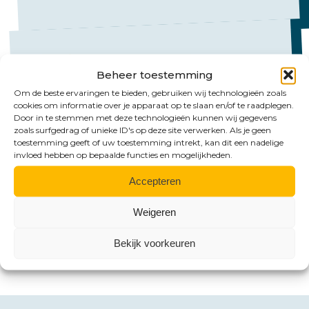
Beheer toestemming
Om de beste ervaringen te bieden, gebruiken wij technologieën zoals
cookies om informatie over je apparaat op te slaan en/of te raadplegen.
Mail ons
Door in te stemmen met deze technologieën kunnen wij gegevens
zoals surfgedrag of unieke ID's op deze site verwerken. Als je geen
Emmen:
toestemming geeft of uw toestemming intrekt, kan dit een nadelige
invloed hebben op bepaalde functies en mogelijkheden.
emmen@hlb-nannen.nl
Accepteren
Groningen:
groningen@hlb-nannen.nl
Weigeren
Bekijk voorkeuren