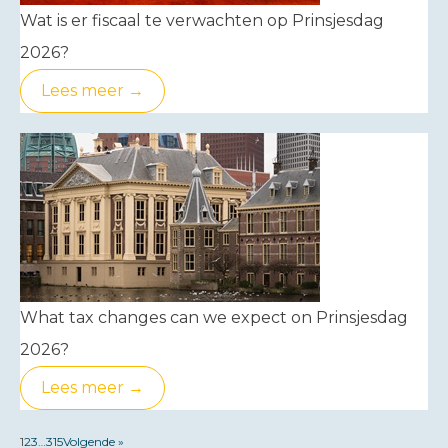
Wat is er fiscaal te verwachten op Prinsjesdag
2026?
Lees meer →
What tax changes can we expect on Prinsjesdag
2026?
Lees meer →
1
2
3
…
315
Volgende »