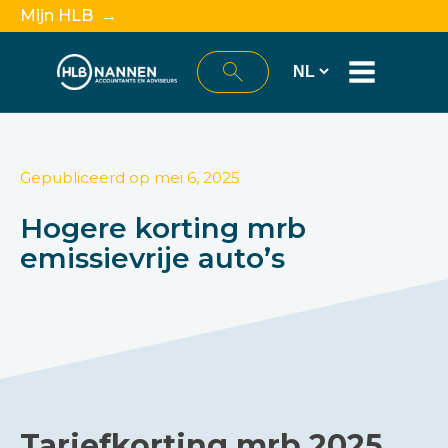
Mijn HLB →
Gepubliceerd op
mei 6, 2025
Hogere korting mrb
emissievrije auto’s
Tariefkorting mrb 2025