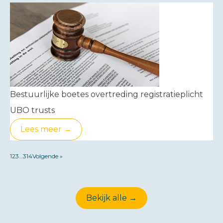
Bestuurlijke boetes overtreding registratieplicht
UBO trusts
Lees meer →
1
2
3
…
314
Volgende »
Bekijk alle →