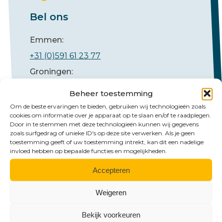
Bel ons
Emmen:
+31 (0)591 61 23 77
Groningen:
+31 (0)50 526 65 33
Beheer toestemming
Om de beste ervaringen te bieden, gebruiken wij technologieën zoals
cookies om informatie over je apparaat op te slaan en/of te raadplegen.
Door in te stemmen met deze technologieën kunnen wij gegevens
zoals surfgedrag of unieke ID's op deze site verwerken. Als je geen
toestemming geeft of uw toestemming intrekt, kan dit een nadelige
invloed hebben op bepaalde functies en mogelijkheden.
Accepteren
Mail ons
Weigeren
Emmen:
emmen@hlb-nannen.nl
Bekijk voorkeuren