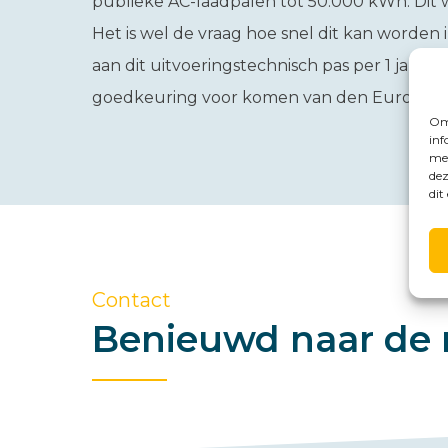
publieke AC-laadpalen tot 50.000 kWh. Dit w
Het is wel de vraag hoe snel dit kan worden
aan dit uitvoeringstechnisch pas per 1 janu
goedkeuring voor komen van den Europese
Om 
inf
met
dez
dit
Contact
Benieuwd naar de 