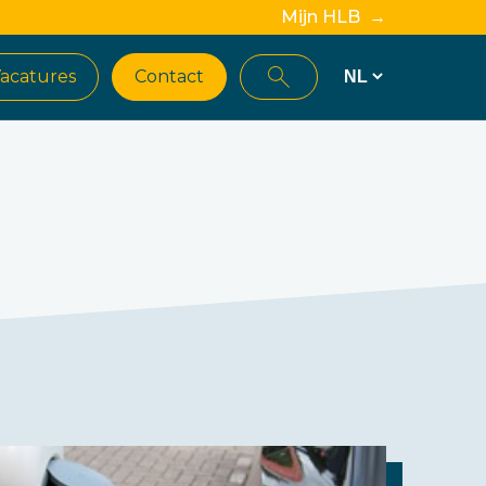
Mijn HLB →
acatures
Contact