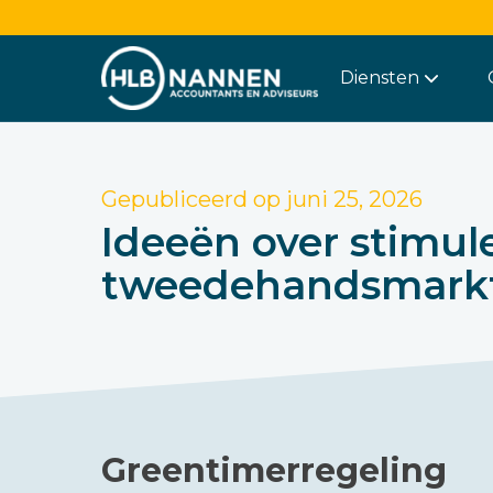
Diensten
Gepubliceerd op
juni 25, 2026
Ideeën over stimul
tweedehandsmarkt 
Greentimerregeling