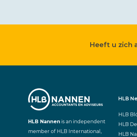
Heeft u zich
HLB Ne
HLB Bl
HLB Nannen
is an independent
HLB De
member of HLB International,
HLB N