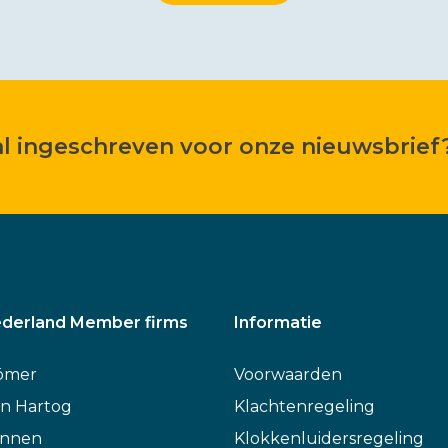
 al ingeschreven voor onze nieuwsbrief
derland Member firms
Informatie
ömer
Voorwaarden
n Hartog
Klachtenregeling
annen
Klokkenluidersregeling