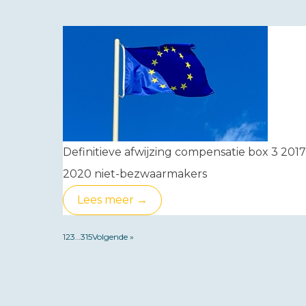
Definitieve afwijzing compensatie box 3 2017
2020 niet-bezwaarmakers
Lees meer →
1
2
3
…
315
Volgende »