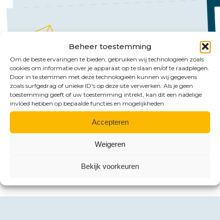
Beheer toestemming
Om de beste ervaringen te bieden, gebruiken wij technologieën zoals
Mail ons
cookies om informatie over je apparaat op te slaan en/of te raadplegen.
Door in te stemmen met deze technologieën kunnen wij gegevens
Emmen:
zoals surfgedrag of unieke ID's op deze site verwerken. Als je geen
toestemming geeft of uw toestemming intrekt, kan dit een nadelige
emmen@hlb-nannen.nl
invloed hebben op bepaalde functies en mogelijkheden.
Groningen:
Accepteren
groningen@hlb-nannen.nl
Weigeren
Bekijk voorkeuren