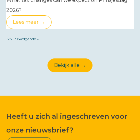
What tax changes can we expect on Prinsjesdag
2026?
Lees meer →
1
2
3
…
315
Volgende »
Bekijk alle →
Heeft u zich al ingeschreven voor
onze nieuwsbrief?