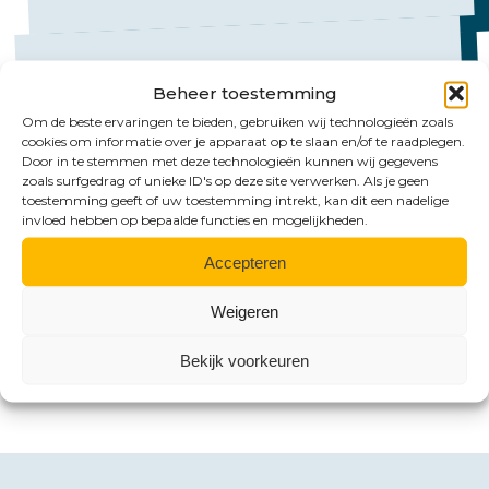
Beheer toestemming
Om de beste ervaringen te bieden, gebruiken wij technologieën zoals
cookies om informatie over je apparaat op te slaan en/of te raadplegen.
Mail ons
Door in te stemmen met deze technologieën kunnen wij gegevens
zoals surfgedrag of unieke ID's op deze site verwerken. Als je geen
toestemming geeft of uw toestemming intrekt, kan dit een nadelige
Emmen:
invloed hebben op bepaalde functies en mogelijkheden.
emmen@hlb-nannen.nl
Accepteren
Groningen:
Weigeren
groningen@hlb-nannen.nl
Bekijk voorkeuren