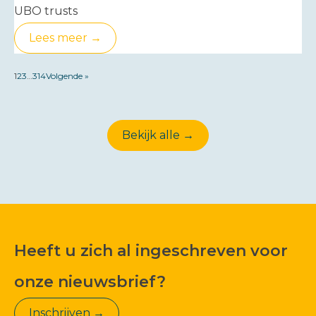
UBO trusts
Lees meer →
1
2
3
…
314
Volgende »
Bekijk alle →
Heeft u zich al ingeschreven voor
onze nieuwsbrief?
Inschrijven →