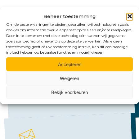
Beheer toestemming
Om de beste ervaringen te bieden, gebruiken wij technologieën zoals
cookies om informatie over je apparaat op te slaan en/of te raadplegen.
Door in te stemmen met deze technologieën kunnen wij gegevens
zoals surfgedrag of unieke ID's op deze site verwerken. Als je geen
toestemming geeft of uw toestemming intrekt, kan dit een nadelige
invloed hebben op bepaalde functies en mogelijkheden.
Bel ons
Accepteren
Emmen:
Weigeren
+31 (0)591 61 23 77
Groningen:
Bekijk voorkeuren
+31 (0)50 526 65 33