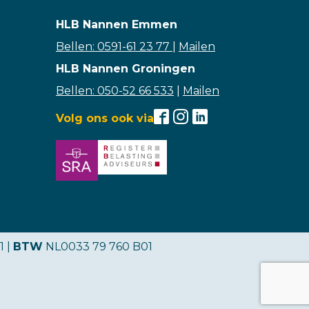
HLB Nannen Emmen
Bellen: 0591-61 23 77
|
Mailen
HLB Nannen Groningen
Bellen: 050-52 66 533
|
Mailen
Volg ons ook via
1 |
BTW
NL0033 79 760 B01