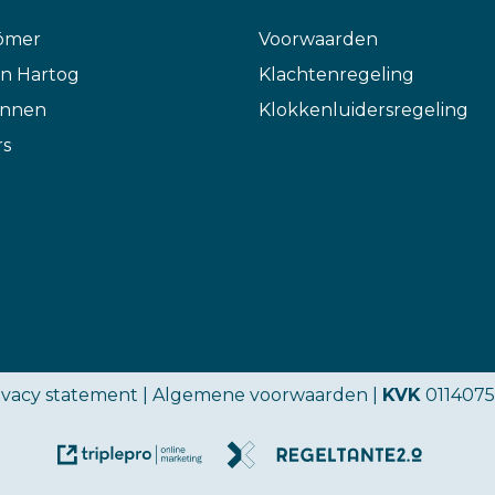
ömer
Voorwaarden
n Hartog
Klachtenregeling
annen
Klokkenluidersregeling
rs
ivacy statement
|
Algemene voorwaarden
|
KVK
0114075