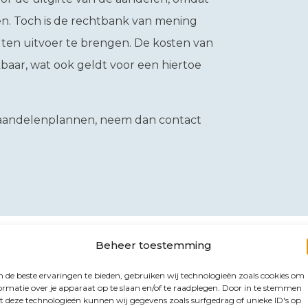
n. Toch is de rechtbank van mening
et ten uitvoer te brengen. De kosten van
baar, wat ook geldt voor een hiertoe
n aandelenplannen, neem dan contact
Beheer toestemming
de beste ervaringen te bieden, gebruiken wij technologieën zoals cookies om
ormatie over je apparaat op te slaan en/of te raadplegen. Door in te stemmen
 deze technologieën kunnen wij gegevens zoals surfgedrag of unieke ID's op