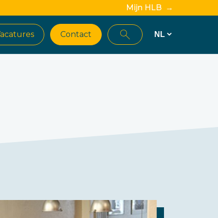
Mijn HLB →
acatures
Contact