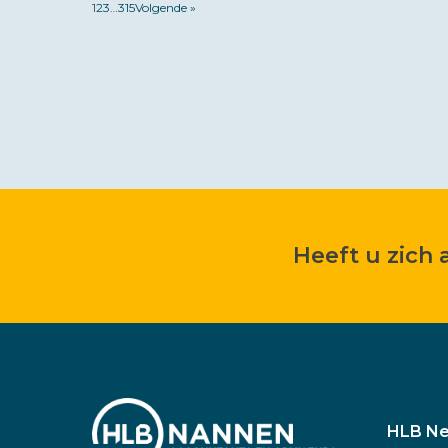
1
2
3
…
315
Volgende »
Heeft u zich
HLB Ne