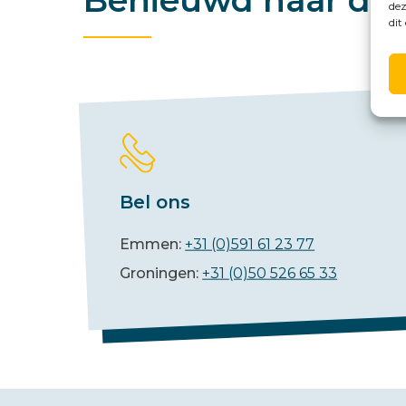
Benieuwd naar de 
dez
dit
Bel ons
Emmen:
+31 (0)591 61 23 77
Groningen:
+31 (0)50 526 65 33