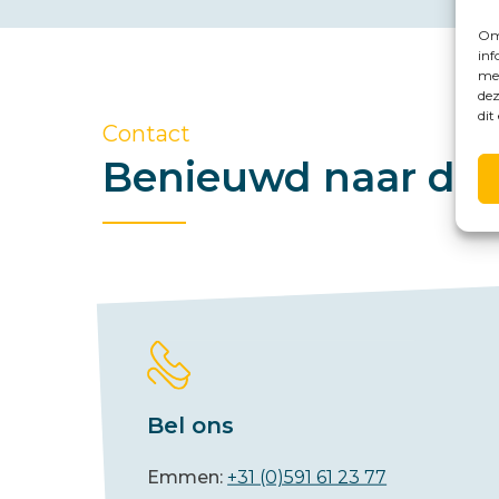
Om 
inf
met
dez
dit
Contact
Benieuwd naar de 
Bel ons
Emmen:
+31 (0)591 61 23 77