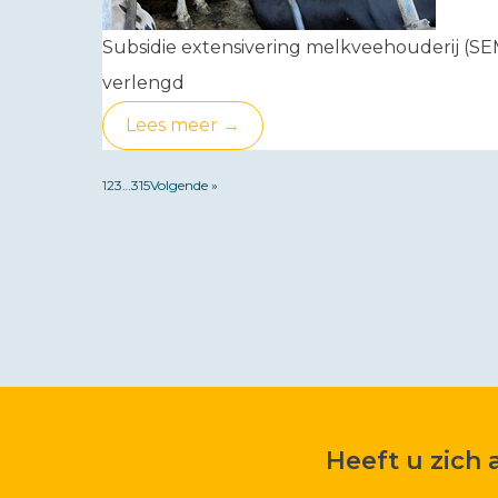
Subsidie extensivering melkveehouderij (SE
verlengd
Lees meer →
1
2
3
…
315
Volgende »
Heeft u zich