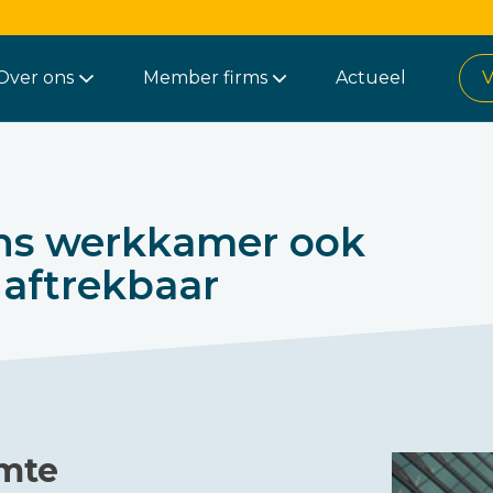
Over ons
Member firms
Actueel
V
ns werkkamer ook
 aftrekbaar
imte