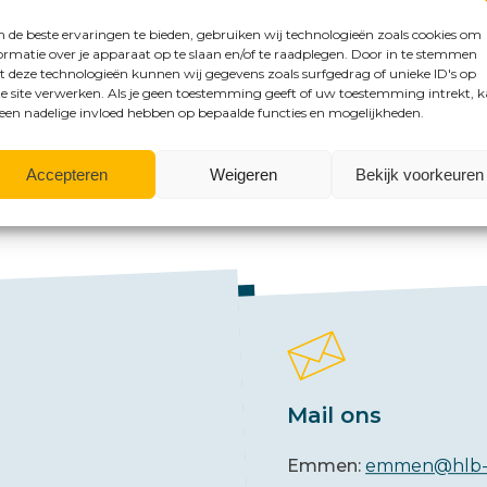
de beste ervaringen te bieden, gebruiken wij technologieën zoals cookies om
ormatie over je apparaat op te slaan en/of te raadplegen. Door in te stemmen
 deze technologieën kunnen wij gegevens zoals surfgedrag of unieke ID's op
e site verwerken. Als je geen toestemming geeft of uw toestemming intrekt, 
 een nadelige invloed hebben op bepaalde functies en mogelijkheden.
mogelijkheden?
Accepteren
Weigeren
Bekijk voorkeuren
Mail ons
Emmen:
emmen@hlb-