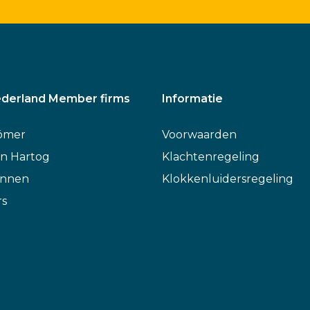
derland Member firms
Informatie
ömer
Voorwaarden
n Hartog
Klachtenregeling
annen
Klokkenluidersregeling
rs