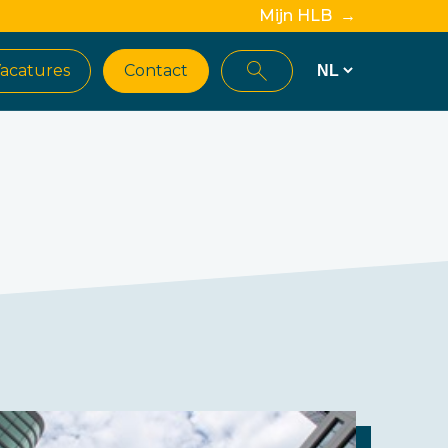
Mijn HLB →
acatures
Contact